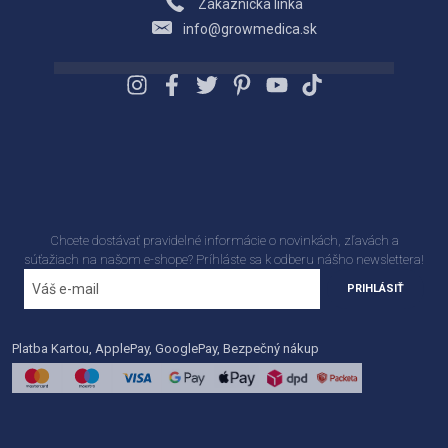
Zákaznícka linka
info@growmedica.sk
Chcete dostávať pravidelné informácie o novinkách, zľavách a
súťažiach na našom e-shope? Príhláste sa k odberu nášho newslettera!
PRIHLÁSIŤ
Platba Kartou, ApplePay, GooglePay, Bezpečný nákup