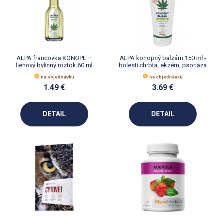
ALPA francovka KONOPE –
ALPA konopný balzám 150 ml -
liehový bylinný roztok 60 ml
bolesti chrbta, ekzém, psoriáza
na objednávku
na objednávku
1.49 €
3.69 €
DETAIL
DETAIL