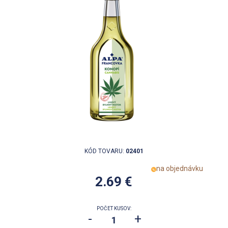
KÓD TOVARU:
02401
na objednávku
2.69 €
POČET KUSOV:
-
+