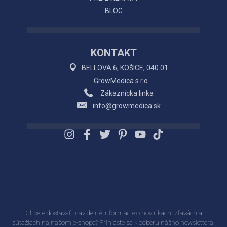
BLOG
KONTAKT
BELLOVA 6, KOŠICE, 040 01
GrowMedica s.r.o.
Zákaznícka linka
info@growmedica.sk
Chcete dostávať pravidelné informácie o novinkách, zľavách a
súťažiach na našom e-shope? Príhláste sa k odberu nášho newslettera!