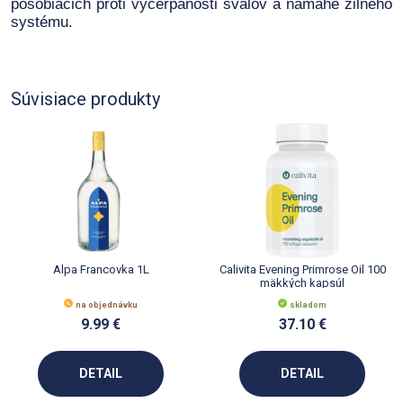
pôsobiacich proti vyčerpanosti svalov a námahe žilného
systému.
Súvisiace produkty
Alpa Francovka 1L
Calivita Evening Primrose Oil 100
mäkkých kapsúl
na objednávku
skladom
9.99 €
37.10 €
DETAIL
DETAIL