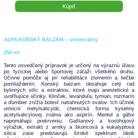
ALPA KOŇSKÝ BALZÁM – univerzálny
250 ml
Tento osvedčený prípravok je určený na výraznú úľavu
po fyzickej alebo športovej záťaži všetkého druhu.
Účinne pomôže aj pri rehabilitácii zlomenín a liečbe
pomliaždenín. Konský balzam obsahuje celý rad
bylinných silíc a extraktov, ktoré majú anestetické a
uvoľňujúce účinky. Klinček, levanduľa, tymian, rozmarín
a ďumbier znížia bolesť natiahnutých svalov. Ich účinok
umocní metylsalicylát, chemická forma kyseliny
acetylsalicylovej známa ako aspirín. Mentol a gáfor
napomáhajú prekrveniu. Gaštanový a kostihojový
výťažok, extrakt z arniky a škoricová a eukalyptová
silica zase predstavujú široké spektrum látok