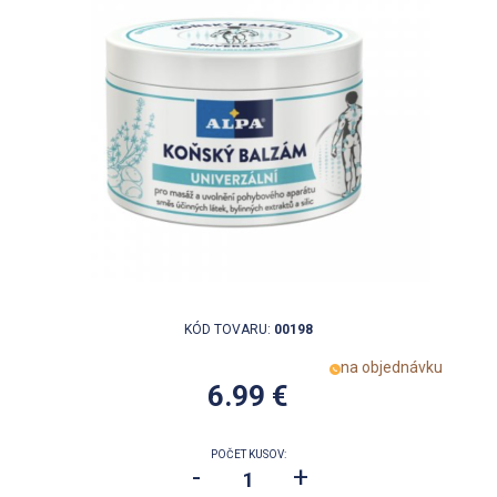
KÓD TOVARU:
00198
na objednávku
6.99 €
POČET KUSOV:
-
+