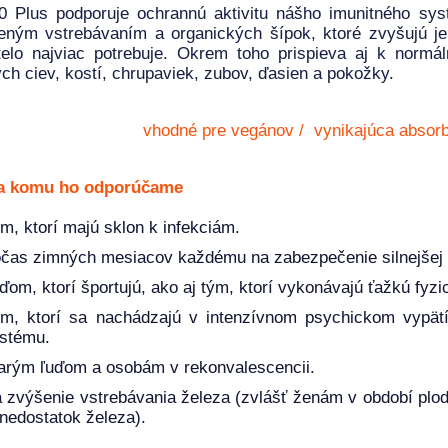
0 Plus podporuje ochrannú aktivitu nášho imunitného s
eným vstrebávaním a organických šípok, ktoré zvyšujú je
elo najviac potrebuje. Okrem toho prispieva aj k normál
ch ciev, kostí, chrupaviek, zubov, ďasien a pokožky.
vhodné pre vegánov / vynikajúca absorb
a komu ho odporúčame
m, ktorí majú sklon k infekciám.
čas zimných mesiacov každému na zabezpečenie silnejšej 
ďom, ktorí športujú, ako aj tým, ktorí vykonávajú ťažkú fyz
m, ktorí sa nachádzajú v intenzívnom psychickom vypätí
stému.
arým ľuďom a osobám v rekonvalescencii.
 zvýšenie vstrebávania železa (zvlášť ženám v období plodn
 nedostatok železa).