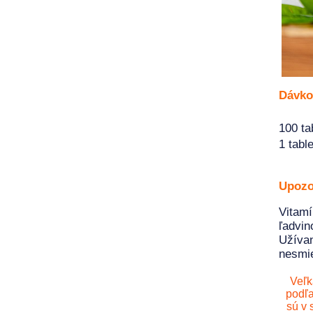
Dávko
100 tab
1 tabl
Upozo
Vitamí
ľadvi
Užíva
nesmie
Veľk
podľa
sú v 