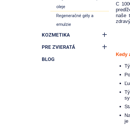
C 100
oleje
predĺž
naše t
Regeneračné gély a
zdravý
emulzie
KOZMETIKA
PRE ZVIERATÁ
Kedy 
BLOG
Tý
Po
Ľu
Tý
sy
St
Na
je