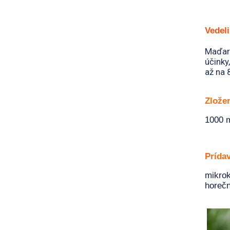
Vedel
Maďars
účinky
až na
Zlože
1000 m
Prídav
mikrok
horečn