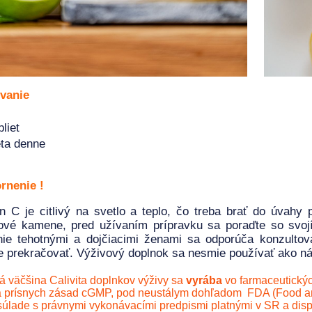
vanie
liet
eta denne
rnenie !
n C je citlivý na svetlo a teplo, čo treba brať do úvahy 
nové kamene, pred užívaním prípravku sa poraďte so svoj
nie tehotnými a dojčiacimi ženami sa odporúča konzulto
 prekračovať. Výživový doplnok sa nesmie používať ako ná
á väčšina Calivita doplnkov výživy sa
vyrába
vo farmaceutický
 prísnych zásad cGMP, pod neustálym dohľadom FDA (Food and
súlade s právnymi vykonávacími predpismi platnými v SR a disp