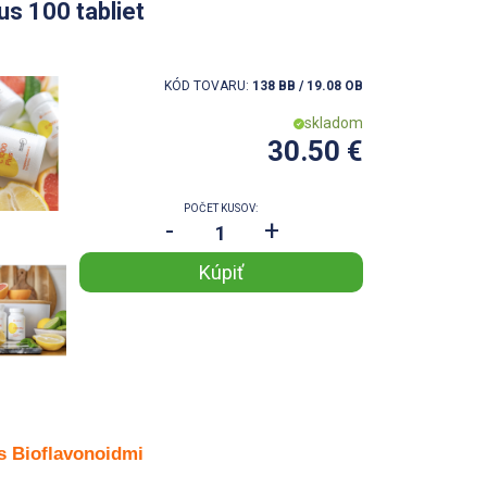
us 100 tabliet
KÓD TOVARU:
138 BB / 19.08 OB
skladom
30.50 €
POČET KUSOV:
-
+
s Bioflavonoidmi