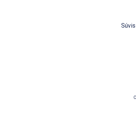
Súvis
C