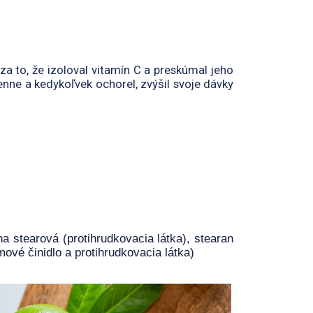
a to, že izoloval vitamín C a preskúmal jeho
enne a kedykoľvek ochorel, zvýšil svoje dávky
ina stearová (protihrudkovacia látka), stearan
mové činidlo a protihrudkovacia látka)