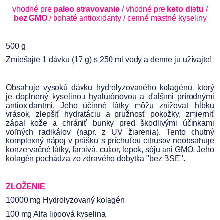
vhodné pre
paleo stravovanie
/ vhodné pre
keto dietu
/
bez GMO
/ bohaté antioxidanty / cenné mastné kyseliny
500 g
Zmiešajte 1 dávku (17 g) s 250 ml vody a denne ju užívajte!
Obsahuje vysokú dávku hydrolyzovaného kolagénu, ktorý
je doplnený kyselinou hyalurónovou a ďalšími prírodnými
antioxidantmi. Jeho účinné látky môžu znižovať hĺbku
vrások, zlepšiť hydratáciu a pružnosť pokožky, zmierniť
zápal kože a chrániť bunky pred škodlivými účinkami
voľných radikálov (napr. z UV žiarenia). Tento chutný
komplexný nápoj v prášku s príchuťou citrusov neobsahuje
konzervačné látky, farbivá, cukor, lepok, sóju ani GMO. Jeho
kolagén pochádza zo zdravého dobytka "bez BSE".
ZLOŽENIE
10000 mg Hydrolyzovaný kolagén
100 mg Alfa lipoová kyselina