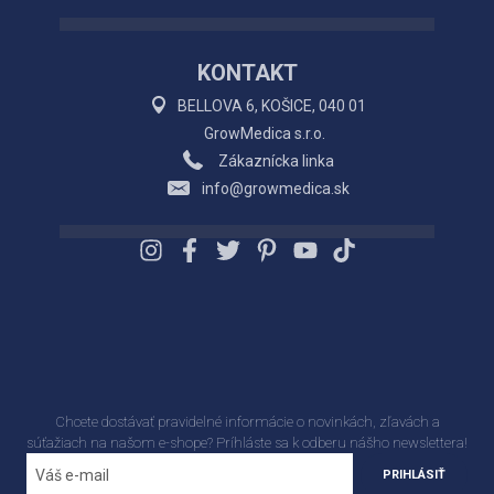
KONTAKT
BELLOVA 6, KOŠICE, 040 01
GrowMedica s.r.o.
Zákaznícka linka
info@growmedica.sk
Chcete dostávať pravidelné informácie o novinkách, zľavách a
súťažiach na našom e-shope? Príhláste sa k odberu nášho newslettera!
PRIHLÁSIŤ