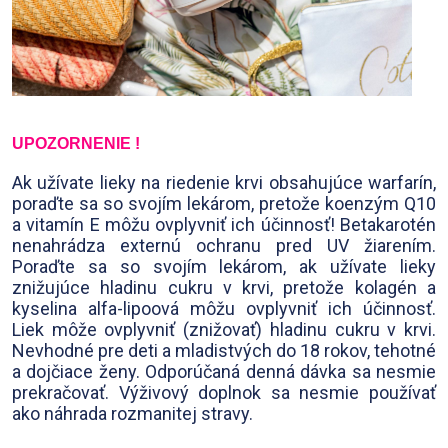
UPOZORNENIE !
Ak užívate lieky na riedenie krvi obsahujúce warfarín,
poraďte sa so svojím lekárom, pretože koenzým Q10
a vitamín E môžu ovplyvniť ich účinnosť! Betakarotén
nenahrádza externú ochranu pred UV žiarením.
Poraďte sa so svojím lekárom, ak užívate lieky
znižujúce hladinu cukru v krvi, pretože kolagén a
kyselina alfa-lipoová môžu ovplyvniť ich účinnosť.
Liek môže ovplyvniť (znižovať) hladinu cukru v krvi.
Nevhodné pre deti a mladistvých do 18 rokov, tehotné
a dojčiace ženy. Odporúčaná denná dávka sa nesmie
prekračovať. Výživový doplnok sa nesmie používať
ako náhrada rozmanitej stravy.