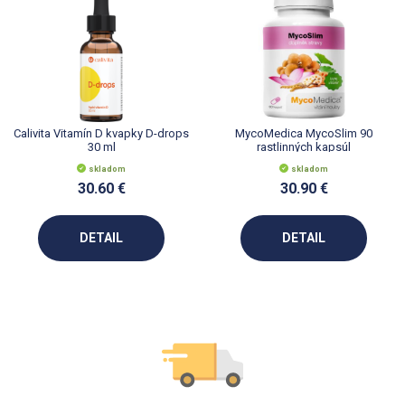
Calivita Vitamín D kvapky D-drops
MycoMedica MycoSlim 90
30 ml
rastlinných kapsúl
skladom
skladom
30.60 €
30.90 €
DETAIL
DETAIL