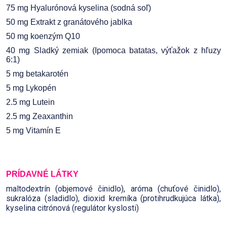
75 mg Hyalurónová kyselina (sodná soľ)
50 mg Extrakt z granátového jablka
50 mg koenzým Q10
40 mg Sladký zemiak (Ipomoca batatas, výťažok z hľuzy
6:1)
5 mg betakarotén
5 mg Lykopén
2.5 mg Lutein
2.5 mg Zeaxanthin
5 mg Vitamín E
PRÍDAVNÉ LÁTKY
maltodextrín (objemové činidlo), aróma (chuťové činidlo),
sukralóza (sladidlo), dioxid kremíka (protihrudkujúca látka),
kyselina citrónová (regulátor kyslosti)