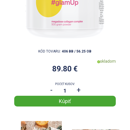
KÓD TOVARU:
406 BB / 56.25 OB
skladom
89.80 €
POČET KUSOV:
-
+