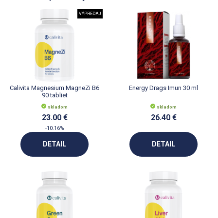
VÝPREDAJ
Calivita Magnesium MagneZi B6
Energy Drags Imun 30 ml
90 tabliet
skladom
skladom
23.00 €
26.40 €
-10.16%
DETAIL
DETAIL