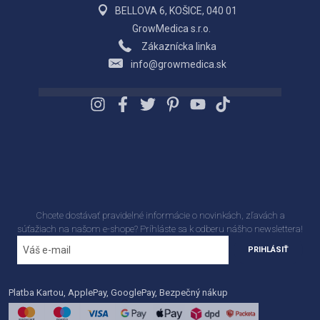
BELLOVA 6, KOŠICE, 040 01
GrowMedica s.r.o.
Zákaznícka linka
info@growmedica.sk
Chcete dostávať pravidelné informácie o novinkách, zľavách a
súťažiach na našom e-shope? Príhláste sa k odberu nášho newslettera!
PRIHLÁSIŤ
Platba Kartou, ApplePay, GooglePay, Bezpečný nákup