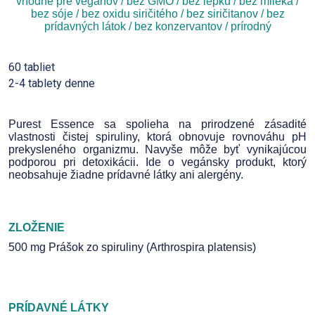
vhodné pre vegánov / bez GMO / bez lepku / bez mlieka /
bez sóje / bez oxidu siričitého / bez siričitanov / bez
prídavných látok / bez konzervantov / prírodný
60 tabliet
2-4 tablety denne
Purest Essence sa spolieha na prirodzené zásadité
vlastnosti čistej spiruliny, ktorá obnovuje rovnováhu pH
prekysleného organizmu. Navyše môže byť vynikajúcou
podporou pri detoxikácii. Ide o vegánsky produkt, ktorý
neobsahuje žiadne prídavné látky ani alergény.
ZLOŽENIE
500 mg Prášok zo spiruliny (Arthrospira platensis)
PRÍDAVNÉ LÁTKY