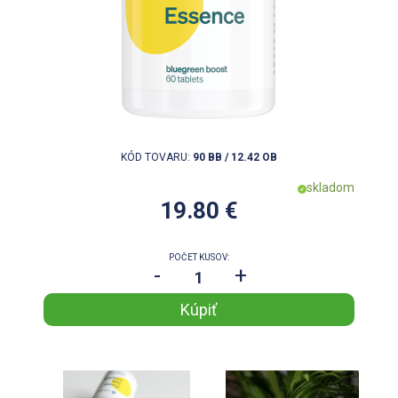
KÓD TOVARU:
90 BB / 12.42 OB
skladom
19.80 €
POČET KUSOV:
-
+