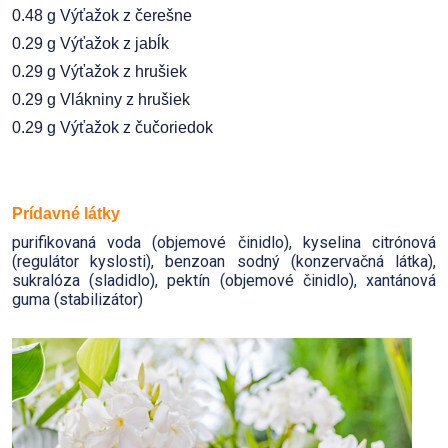
0.48 g Výťažok z čerešne
0.29 g Výťažok z jabĺk
0.29 g Výťažok z hrušiek
0.29 g Vlákniny z hrušiek
0.29 g Výťažok z čučoriedok
Prídavné látky
purifikovaná voda (objemové činidlo), kyselina citrónová
(regulátor kyslosti), benzoan sodný (konzervačná látka),
sukralóza (sladidlo), pektín (objemové činidlo), xantánová
guma (stabilizátor)