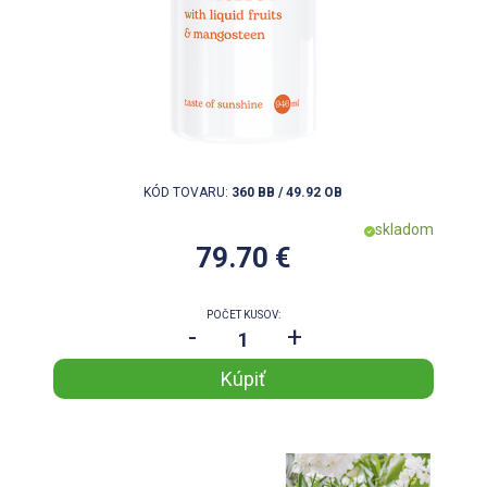
KÓD TOVARU:
360 BB / 49.92 OB
skladom
79.70 €
POČET KUSOV:
-
+