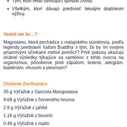
Tým, ktorí vedú stresujúci spôsob života.
Všetkým, ktorí dávajú prednosť tekutým doplnkom
výživy.
Vedeli ste že…?
Magostanu, ktorá pochádza z malajského súostrovia, podľa
legendy predstavil ľuďom Buddha s tým, že by im svojimi
priaznivými účinkami mohol pomôcť? Prvé pokusy ukazujú
sľubné výsledky týkajúce sa xantónov z tohto ovocia na
organizmus, pôsobenie proti zápalom, bolesti, alergiám,
baktériám, vírusom a plesniam?
Zloženie Zenthonicu
35 g Výťažok z Garcinia Mangostana
9.68 g Výťažok z červeného hrozna
2.9 g Výťažok z jahôd
1.16 g Výťažok z brusníc
0.48 g Výťažok z malín