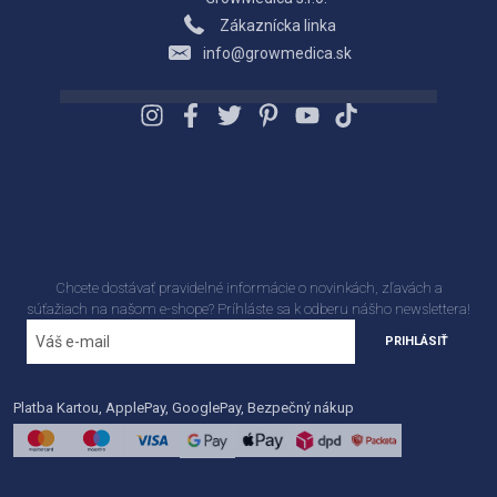
Zákaznícka linka
info@growmedica.sk
Chcete dostávať pravidelné informácie o novinkách, zľavách a
súťažiach na našom e-shope? Príhláste sa k odberu nášho newslettera!
PRIHLÁSIŤ
Platba Kartou, ApplePay, GooglePay, Bezpečný nákup