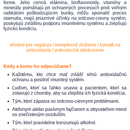
forme. Jeho cenná vláknina, bioflavonoidy, vitamíny a
minerály pomáhajú pri ochranných procesoch proti voľným
radikálom poškodzujúcim bunky, môžu spomaliť proces
starnutia, majú priaznivé účinky na srdcovo-cievny systém,
poskytujú zvláštnu podporu imunitnému systému a zlepšujú
fyzickú kondíciu.
vhodné pre vegánov / komplexné zloženie / bohaté na
antioxidanty / jednoduché dávkovanie
Kedy a komu ho odporúčame?
Každému, kto chce mať zvlášť silnú antioxidačnú
ochranu a posilniť imunitný systém.
Ľuďom, ktorí sa ľahko unavia a pacientom, ktorí sa
zotavujú z choroby, aby sa zlepšila ich fyzická kondícia.
Tým, ktorí zápasia so srdcovo-cievnymi problémami.
Aktívnym alebo pasívnym fajčiarom a obyvateľom miest
so znečisteným ovzduším.
Tým, ktorí pravidelne konzumujú alkohol.