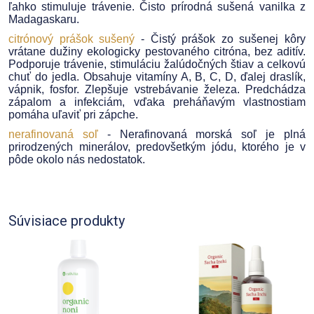
ľahko stimuluje trávenie. Čisto prírodná sušená vanilka z
Madagaskaru.
citrónový prášok sušený
- Čistý prášok zo sušenej kôry
vrátane dužiny ekologicky pestovaného citróna, bez aditív.
Podporuje trávenie, stimuláciu žalúdočných štiav a celkovú
chuť do jedla. Obsahuje vitamíny A, B, C, D, ďalej draslík,
vápnik, fosfor. Zlepšuje vstrebávanie železa. Predchádza
zápalom a infekciám, vďaka preháňavým vlastnostiam
pomáha uľaviť pri zápche.
nerafinovaná soľ
- Nerafinovaná morská soľ je plná
prirodzených minerálov, predovšetkým jódu, ktorého je v
pôde okolo nás nedostatok.
Súvisiace produkty