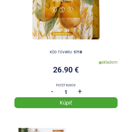
KÓD TOVARU:
571B
skladom
26.90 €
POČET KUSOV:
-
+