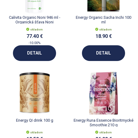
Calivita Organic Noni 946 ml -
Energy Organic Sacha Inchi 100
Organická šťava Noni
ml
skladom
skladom
77.40 €
18.90 €
-10.00%
DETAIL
DETAIL
Energy QI drink 100 g
Energy Runa Essence Bioritmycké
Smoothie 210 g
skladom
skladom