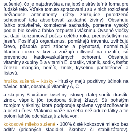
sušenie), čo je najzdravšia a najlepšie stráviteľná forma pre
ľudské telo. Vďaka tomuto spracovaniu sú v nich rozložené
nežiaduce antinutrienty (látky znižujúce prirodzenú
schopnosť tela absorbovať základné živiny). Obsahujú
ľahko stráviteľné, komplexné sacharidy, pomerne vysoký
podiel bielkovín a ľahko rozpustnú vlákninu. Ovsené vločky
sa dajú konzumovať počas celého roka, predovšetkým na
jeseň. Posilňujú organizmus, pomáhajú tráveniu, zvlhčujú
črevo, pôsobia proti zápche a plynatosti, normalizujú
hladinu cukru v krvi a znižujú citlivosť na inzulín, sú
prevenciou kardiovaskulárnych ochorení. Obsahujú
vitamíny skupiny B a vitamín E, draslík, vápnik, sodík, fosfor,
železo, mangán, horčík, zinok, kyselinu pantoténovú a
listovú.
hruška sušená – kúsky
- Hrušky majú pozitívny účinok na
tráviaci trakt, obsahujú vitamíny A, C
a skupiny B vrátane kyseliny listovej, ďalej sodík, draslík,
zinok, vápnik, jód (podpora štítnej žľazy). Sú bohatým
zdrojom vlákniny, ktorá podporuje správne vyprázdňovanie
a očistu čriev. Vláknina viaže na seba nežiaduce látky a tie
potom ľahšie odchádzajú z tela von.
kokosové mlieko sušené
- 100% čisté kokosové mlieko bez
aditív (pridaných sladidiel, škrobov či stabilizátorov).