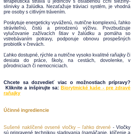
terapeutická strava u jedincov s oslabenou čchi sleziny-
slinivky a žalúdka. Nezaťažuje tráviaci systém, je vhodná
pre osoby s citlivým trávením.
Poskytuje energeticky vyváženú, nutrične komplexnú, ľahko
stráviteľnú, čistú a prirodzenú výživu. Povzbudzuje
vylučovanie zažívacích štiav v žalúdku a pomáha so
vstrebávaním potravy, podporuje obnovu prospešných
probiotík v črevách.
Ľahko dostupné, rýchle a nutrične vysoko kvalitné raňajky či
desiata do práce, školy, na cestách, dovolenke, v
pôrodniciach či nemocniciach.
Chcete sa dozvedieť viac o možnostiach prípravy?
Kliknite a inšpirujte sa:
Biorytmické kaše - pre zdravé
raňajky
Účinné ingrediencie
Sušené naklíčené ovsené vločky – ľahko drvené
- Vločky
sú pripravené technikou sladovania (namáčanie, klíčenie a