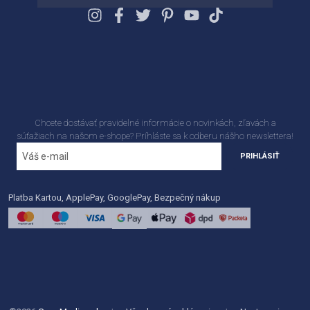
Chcete dostávať pravidelné informácie o novinkách, zľavách a
súťažiach na našom e-shope? Príhláste sa k odberu nášho newslettera!
PRIHLÁSIŤ
Platba Kartou, ApplePay, GooglePay, Bezpečný nákup