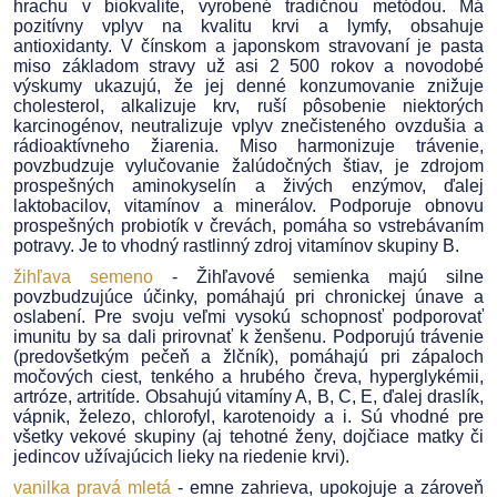
hrachu v biokvalite, vyrobené tradičnou metódou. Má
pozitívny vplyv na kvalitu krvi a lymfy, obsahuje
antioxidanty. V čínskom a japonskom stravovaní je pasta
miso základom stravy už asi 2 500 rokov a novodobé
výskumy ukazujú, že jej denné konzumovanie znižuje
cholesterol, alkalizuje krv, ruší pôsobenie niektorých
karcinogénov, neutralizuje vplyv znečisteného ovzdušia a
rádioaktívneho žiarenia. Miso harmonizuje trávenie,
povzbudzuje vylučovanie žalúdočných štiav, je zdrojom
prospešných aminokyselín a živých enzýmov, ďalej
laktobacilov, vitamínov a minerálov. Podporuje obnovu
prospešných probiotík v črevách, pomáha so vstrebávaním
potravy. Je to vhodný rastlinný zdroj vitamínov skupiny B.
žihľava semeno
- Žihľavové semienka majú silne
povzbudzujúce účinky, pomáhajú pri chronickej únave a
oslabení. Pre svoju veľmi vysokú schopnosť podporovať
imunitu by sa dali prirovnať k ženšenu. Podporujú trávenie
(predovšetkým pečeň a žlčník), pomáhajú pri zápaloch
močových ciest, tenkého a hrubého čreva, hyperglykémii,
artróze, artritíde. Obsahujú vitamíny A, B, C, E, ďalej draslík,
vápnik, železo, chlorofyl, karotenoidy a i. Sú vhodné pre
všetky vekové skupiny (aj tehotné ženy, dojčiace matky či
jedincov užívajúcich lieky na riedenie krvi).
vanilka pravá mletá
- emne zahrieva, upokojuje a zároveň