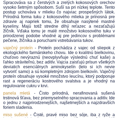
Spracováva sa z čerstvých a zrelých kokosových orechov
vysoko šetrným spôsobom. Suší sa pri nízkej teplote. Tento
postup uchováva v mlieku čo najviac prospešných látok.
Prírodná forma tuku z kokosového mlieka je prínosná pre
zdravie aj napriek tomu, že obsahuje nasýtené mastné
kyseliny. Majú totiž stredne dlhý reťazec a nezaťažujú
žlčník. Vďaka tomu je malé množstvo kokosového tuku v
prirodzenej podobe vhodné aj pre jedincov s problémami
pečene, žlčníka a poruchami vstrebávania tukov.
vaječný proteín
- Proteín pochádza z vajec od sliepok z
ekologického farmárskeho chovu. Ide o kvalitnú bielkovinu,
chuťovo nevýraznú (neovplyvňuje výslednú chuť kaše) a
ľahko stráviteľnú, bez aditív. Vajcia zaisťujú prísun všetkých
deviatich esenciálnych aminokyselín (telo si ich nevie
vytvoriť samo) a sú kompletným zdrojom bielkovín. Vaječný
proteín obsahuje vysoké množstvo leucínu, ktorý podporuje
rast a regeneráciu kostrového svalstva a je vhodný na
regulovanie cukru v krvi.
panela mletá
- Čisto prírodná, nerafinovaná sušená
trstinová šťava, bez priemyselného spracovania a aditív. Ide
o jednu z najprirodzenejších, najšetrnejších a najzdravších
foriem sladenia.
miso sušené
- Čisté, pravé miso bez sóje, iba z ryže a