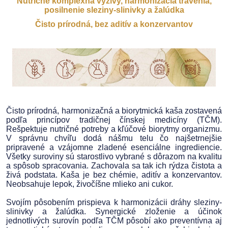
Nutrične komplexná výživy, harmonizácia trávenia,
posilnenie sleziny-slinivky a žalúdka
Čisto prírodná, bez aditív a konzervantov
Čisto prírodná, harmonizačná a biorytmická kaša zostavená
podľa princípov tradičnej čínskej medicíny (TČM).
Rešpektuje nutričné potreby a kľúčové biorytmy organizmu.
V správnu chvíľu dodá nášmu telu čo najšetrnejšie
pripravené a vzájomne zladené esenciálne ingrediencie.
Všetky suroviny sú starostlivo vybrané s dôrazom na kvalitu
a spôsob spracovania. Zachovala sa tak ich rýdza čistota a
živá podstata. Kaša je bez chémie, aditív a konzervantov.
Neobsahuje lepok, živočíšne mlieko ani cukor.
Svojím pôsobením prispieva k harmonizácii dráhy sleziny-
slinivky a žalúdka. Synergické zloženie a účinok
jednotlivých surovín podľa TČM pôsobí ako preventívna aj