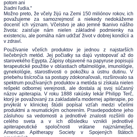
potom ani
žiadni ľudia.“
Možno preto, že včely žijú na Zemi 150 miliónov rokov, ich
považujeme za samozrejmosť a niekedy nedokážeme
doceniť ich význam. Včelstvo je ako jemné tkanivo nášho
života: zaisťuje nám nielen základné podmienky na
existenciu, ale pomáha nám udržať život v dobrej kondícii a
v zdraví.
Používanie včelích produktov je jednou z najstarších
liečebných metód. Jej počiatky sa dajú vystopovať až do
starovekého Egypta. Zápisy objavené na papyruse popisujú
terapeutické použitie v oblastiach oftalmológie, imunológie,
gynekológie, starostlivosti o pokožku a ústnu dutinu. V
priebehu tisícročia sa postupy zdokonaľovali, rozširovalo sa
spektrum používaných produktov a metóda si získala nielen
rešpekt odbornej verejnosti, ale dostala aj svoj súčasný
názov apiterapia. V roku 1888 rakúsky lekár Philipp Terč,
ktorý je považovaný za zakladateľa modernej apiterapie, po
prvýkrát v klinickej štúdii popísal vzťah medzi včelími
produktmi a reumatickým ochorením. Pravdepodobne jeho
zásluhou sa vedomosti a jednotlivé znalosti rozšírili do
celého sveta a v ich dôsledku vznikli jednotlivé
apiterapeutické spoločnosti vrátane najznámejšej,
American Apitherapy Society v Spojených štátoch