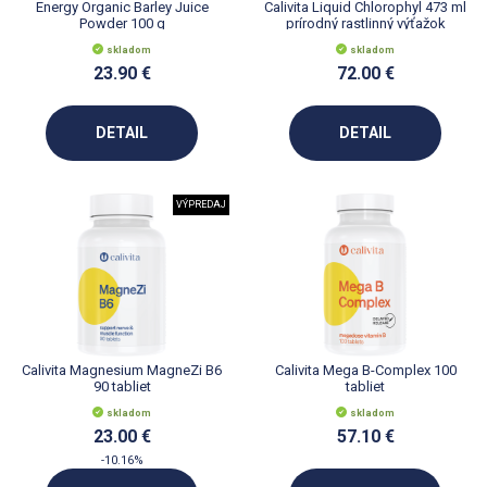
Energy Organic Barley Juice
Calivita Liquid Chlorophyl 473 ml
Powder 100 g
prírodný rastlinný výťažok
skladom
skladom
23.90 €
72.00 €
DETAIL
DETAIL
VÝPREDAJ
Calivita Magnesium MagneZi B6
Calivita Mega B-Complex 100
90 tabliet
tabliet
skladom
skladom
23.00 €
57.10 €
-10.16%