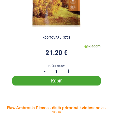
KÓD TOVARU:
370B
skladom
21.20 €
POČET KUSOV:
-
+
Raw Ambrosia Pieces - čistá prírodná kvintesencia -
100g