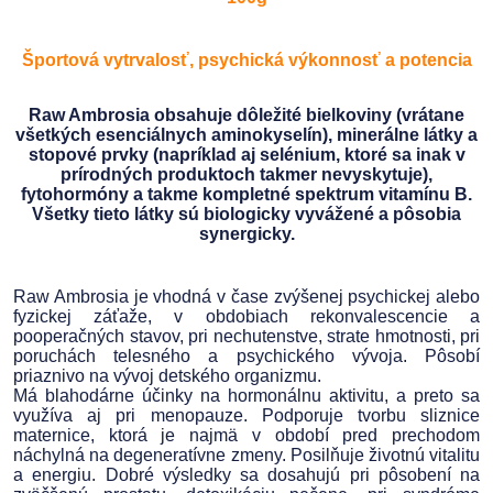
Športová vytrvalosť, psychická výkonnosť a potencia
Raw Ambrosia obsahuje dôležité bielkoviny (vrátane
všetkých esenciálnych aminokyselín), minerálne látky a
stopové prvky (napríklad aj selénium, ktoré sa inak v
prírodných produktoch takmer nevyskytuje),
fytohormóny a takme kompletné spektrum vitamínu B.
Všetky tieto látky sú biologicky vyvážené a pôsobia
synergicky.
Raw Ambrosia je vhodná v čase zvýšenej psychickej alebo
fyzickej záťaže, v obdobiach rekonvalescencie a
pooperačných stavov, pri nechutenstve, strate hmotnosti, pri
poruchách telesného a psychického vývoja. Pôsobí
priaznivo na vývoj detského organizmu.
Má blahodárne účinky na hormonálnu aktivitu, a preto sa
využíva aj pri menopauze. Podporuje tvorbu sliznice
maternice, ktorá je najmä v období pred prechodom
náchylná na degeneratívne zmeny. Posilňuje životnú vitalitu
a energiu. Dobré výsledky sa dosahujú pri pôsobení na