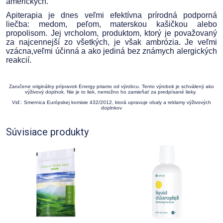
amerických.
Apiterapia je dnes veľmi efektívna prírodná podporná
liečba: medom, peľom, materskou kašičkou alebo
propolisom. Jej vrcholom, produktom, ktorý je považovaný
za najcennejší zo všetkých, je však ambrózia. Je veľmi
vzácna,veľmi účinná a ako jediná bez známych alergických
reakcií.
Zaručene originálny prípravok Energy priamo od výrobcu. Tento výrobok je schválený ako
výživový doplnok. Nie je to liek, nemožno ho zamieňať za predpísané lieky.
Viď.: Smernica Európskej komisie 432/2012, ktorá upravuje obaly a reklamy výživových
doplnkov
Súvisiace produkty