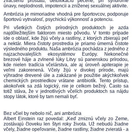
zväčšenú prostatu, detoxikáciu pečene, pri syndróme
únavy, neplodnosti, impotencii a zníženej sexuálnej aktivite.
Ambrózia je mimoriadne vhodná pre športovcov, podporuje
športovú vytrvalosť, psychickú výkonnosť a potenciu.
Pri všetkých čistých prírodných produktoch je azda
najdôležitejším faktorom miesto pôvodu. V tomto prípade
ide o oblasť, kde žijú včely a rastliny, z ktorých zbierajú peľ
a nektár. Miera čistoty prostredia je priamo úmerná čistote
výsledného produktu. Naša ambrózia pochádza z jedného z
najzachovalejších ekosystémov Európy. Nekonečné
brezové háje a zvlnené lúky Litvy sú panenskou prírodou,
kde nielen tradícia včelárstva, ale aj úroveň apiterapie je
veľmi zakorenená. Včely žijú v divokej prírode, majú
výhradne drevené úle a zakázané je použitie akýchkoľvek
chemických prostriedkov vrátane antibiotík. Tento prístup,
akokoľvek sa zdá logický, nie je celkom bežný. Často sa
totiž stáva, že v jednotlivých včelích produktoch sa nájdu
stopy látok, ktoré by tam nemali byť.
Bez včiel by nebolo nič, ani ambrózia
Albert Einstein raz povedal: „Keď zmiznú včely zo Zeme,
zostávajú človeku len štyri roky života. Už nebudú žiadne
včely, žiadne opeľovanie, žiadne rastliny, žiadne zvieratá - a