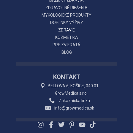
BALÍČKY ZDRAVIA
ZDRAVOTNÉ RIEŠENIA
MYKOLOGICKÉ PRODUKTY
DOPLNKY VÝŽIVY
ZDRAVIE
KOZMETIKA
PRE ZVIERATÁ
BLOG
KONTAKT
BELLOVA 6, KOŠICE, 040 01
GrowMedica s.r.o.
Zákaznícka linka
info@growmedica.sk