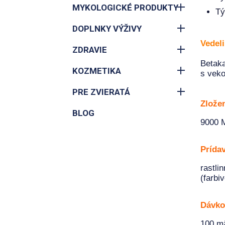
MYKOLOGICKÉ PRODUKTY
Tý
DOPLNKY VÝŽIVY
Vedel
ZDRAVIE
Betaka
KOZMETIKA
s vek
PRE ZVIERATÁ
Zlože
BLOG
9000 M
Prídav
rastli
(farbiv
Dávko
100 m