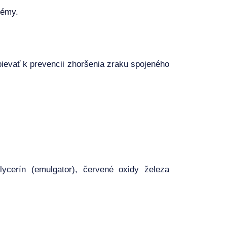
lémy.
ievať k prevencii zhoršenia zraku spojeného
 glycerín (emulgator), červené oxidy železa