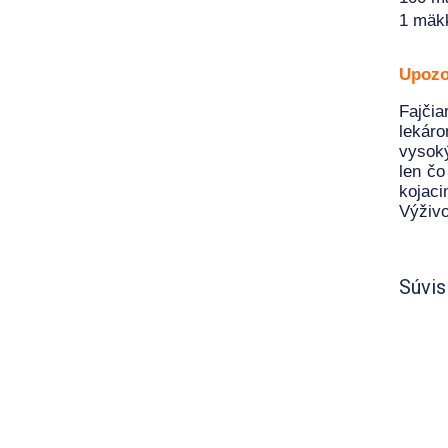
1 mäk
Upozo
Fajčia
lekár
vysoký
len čo
kojac
Výživo
Súvis