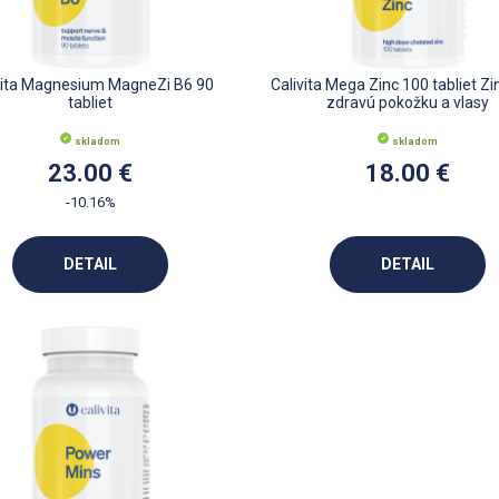
vita Magnesium MagneZi B6 90
Calivita Mega Zinc 100 tabliet Zi
tabliet
zdravú pokožku a vlasy
skladom
skladom
23.00 €
18.00 €
-10.16%
DETAIL
DETAIL