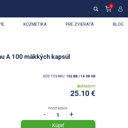
0
IE
KOZMETIKA
PRE ZVIERATÁ
BLOG
ínu A 100 mäkkých kapsúl
KÓD TOVARU:
102 BB / 14.08 OB
skladom
25.10 €
POČET KUSOV:
-
+