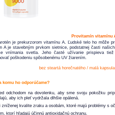
Provitamín vitamínu 
rotén je prekurzorom vitamínu A. Ľudské telo ho môže pre
n A je stavebným prvkom sietnice, podstatnej časti našich
se vnímania svetla. Jeho časté užívanie prispieva tie
ňovať poškodeniu spôsobenému UV žiarením.
bez steartá horečnatého / malá kapsula 
a komu ho odporúčame?
ed odchodom na dovolenku, aby sme svoju pokožku priprav
lajú, aby ich pleť vydržala dlhšie opálená.
i zníženej kvalite zraku a osobám, ktoré majú problémy s o
m, ktorí hľadajú účinnú antioxidačnú ochranu.