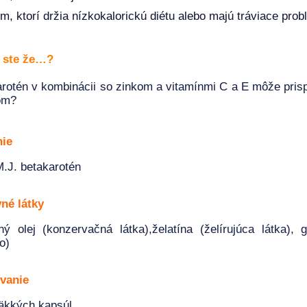
m, ktorí držia nízkokalorickú diétu alebo majú tráviace prob
i ste že…?
rotén v kombinácii so zinkom a vitamínmi C a E môže prisp
om?
nie
.J. betakarotén
né látky
nný olej (konzervačná látka),želatína (želírujúca látka),
o)
vanie
äkkých kapsúl