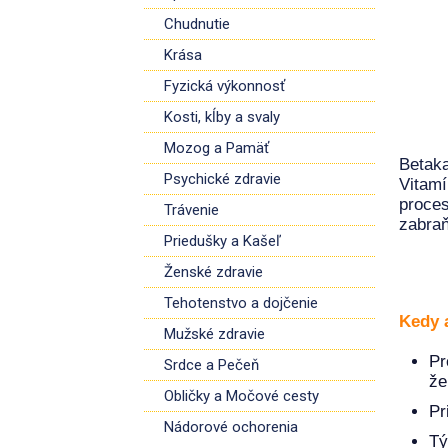
Chudnutie
Krása
Fyzická výkonnosť
Kosti, kĺby a svaly
Mozog a Pamäť
Betaka
Psychické zdravie
Vitamí
proce
Trávenie
zabra
Priedušky a Kašeľ
Ženské zdravie
Tehotenstvo a dojčenie
Kedy 
Mužské zdravie
Pr
Srdce a Pečeň
že
Obličky a Močové cesty
Pr
Nádorové ochorenia
Tý