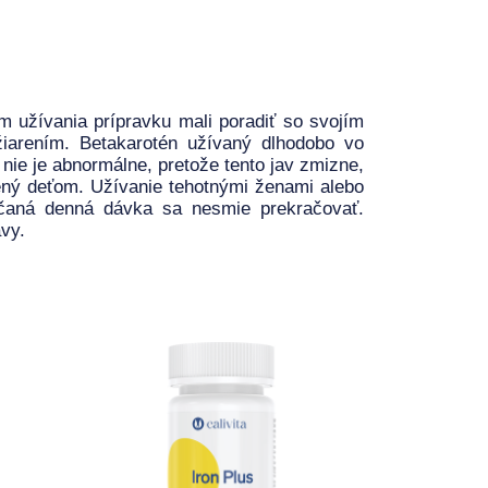
om užívania prípravku mali poradiť so svojím
iarením. Betakarotén užívaný dlhodobo vo
nie je abnormálne, pretože tento jav zmizne,
čený deťom. Užívanie tehotnými ženami alebo
čaná denná dávka sa nesmie prekračovať.
vy.