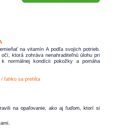
A
mieňať na vitamín A podľa svojich potrieb.
 očí, ktorá zohráva nenahraditeľnú úlohu pri
ž k normálnej kondícii pokožky a pomáha
/ ľahko sa prehĺta
ili na opaľovanie, ako aj ľuďom, ktorí si
čami.