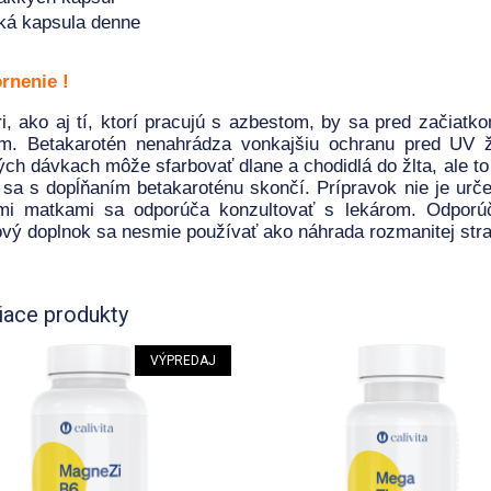
ká kapsula denne
rnenie !
ri, ako aj tí, ktorí pracujú s azbestom, by sa pred začiatk
om. Betakarotén nenahrádza vonkajšiu ochranu pred UV ž
ch dávkach môže sfarbovať dlane a chodidlá do žlta, ale to 
 sa s dopĺňaním betakaroténu skončí. Prípravok nie je ur
imi matkami sa odporúča konzultovať s lekárom. Odporú
vý doplnok sa nesmie používať ako náhrada rozmanitej stra
iace produkty
VÝPREDAJ