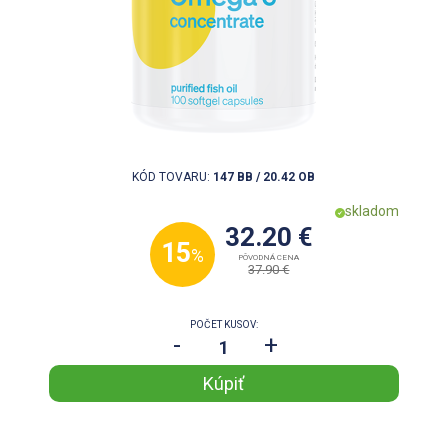
KÓD TOVARU:
147 BB / 20.42 OB
skladom
32.20 €
15
%
PÔVODNÁ CENA
37.90 €
POČET KUSOV:
-
+