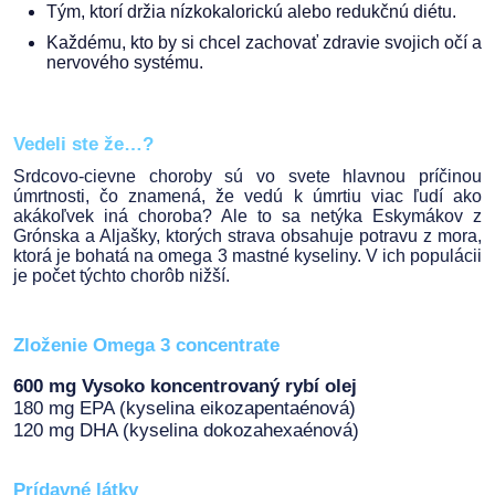
Tým, ktorí držia nízkokalorickú alebo redukčnú diétu.
Každému, kto by si chcel zachovať zdravie svojich očí a
nervového systému.
Vedeli ste že…?
Srdcovo-cievne choroby sú vo svete hlavnou príčinou
úmrtnosti, čo znamená, že vedú k úmrtiu viac ľudí ako
akákoľvek iná choroba? Ale to sa netýka Eskymákov z
Grónska a Aljašky, ktorých strava obsahuje potravu z mora,
ktorá je bohatá na omega 3 mastné kyseliny. V ich populácii
je počet týchto chorôb nižší.
Zloženie
Omega 3 concentrate
600 mg Vysoko koncentrovaný rybí olej
180 mg EPA (kyselina eikozapentaénová)
120 mg DHA (kyselina dokozahexaénová)
Prídavné látky