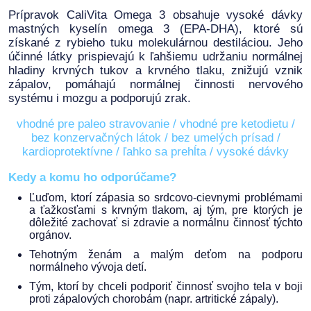
Prípravok CaliVita Omega 3 obsahuje vysoké dávky
mastných kyselín omega 3 (EPA-DHA), ktoré sú
získané z rybieho tuku molekulárnou destiláciou. Jeho
účinné látky prispievajú k ľahšiemu udržaniu normálnej
hladiny krvných tukov a krvného tlaku, znižujú vznik
zápalov, pomáhajú normálnej činnosti nervového
systému i mozgu a podporujú zrak.
vhodné pre paleo stravovanie / vhodné pre ketodietu /
bez konzervačných látok / bez umelých prísad /
kardioprotektívne / ľahko sa prehĺta / vysoké dávky
Kedy a komu ho odporúčame?
Ľuďom, ktorí zápasia so srdcovo-cievnymi problémami
a ťažkosťami s krvným tlakom, aj tým, pre ktorých je
dôležité zachovať si zdravie a normálnu činnosť týchto
orgánov.
Tehotným ženám a malým deťom na podporu
normálneho vývoja detí.
Tým, ktorí by chceli podporiť činnosť svojho tela v boji
proti zápalových chorobám (napr. artritické zápaly).