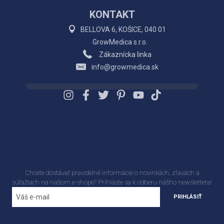
KONTAKT
BELLOVA 6, KOŠICE, 040 01
GrowMedica s.r.o.
Zákaznícka linka
info@growmedica.sk
Chcete dostávať pravidelné informácie o novinkách, zľavách a
súťažiach na našom e-shope? Príhláste sa k odberu nášho newslettera!
PRIHLÁSIŤ