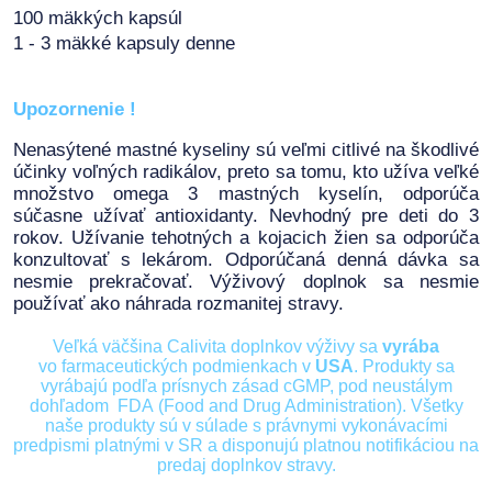
100 mäkkých kapsúl
1 - 3 mäkké kapsuly denne
Upozornenie !
Nenasýtené mastné kyseliny sú veľmi citlivé na škodlivé
účinky voľných radikálov, preto sa tomu, kto užíva veľké
množstvo omega 3 mastných kyselín, odporúča
súčasne užívať antioxidanty. Nevhodný pre deti do 3
rokov. Užívanie tehotných a kojacich žien sa odporúča
konzultovať s lekárom. Odporúčaná denná dávka sa
nesmie prekračovať. Výživový doplnok sa nesmie
používať ako náhrada rozmanitej stravy.
Veľká väčšina Calivita doplnkov výživy sa
vyrába
vo farmaceutických podmienkach v
USA
. Produkty sa
vyrábajú podľa prísnych zásad cGMP, pod neustálym
dohľadom FDA (Food and Drug Administration). Všetky
naše produkty sú v súlade s právnymi vykonávacími
predpismi platnými v SR a disponujú platnou notifikáciou na
predaj doplnkov stravy.