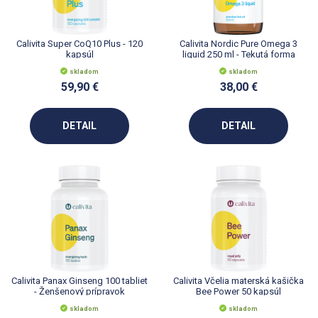
Calivita Super CoQ10 Plus - 120
Calivita Nordic Pure Omega 3
kapsúl
liquid 250 ml - Tekutá forma
Omega 3
skladom
skladom
59,90 €
38,00 €
DETAIL
DETAIL
Calivita Panax Ginseng 100 tabliet
Calivita Včelia materská kašička
- Ženšenový prípravok
Bee Power 50 kapsúl
skladom
skladom