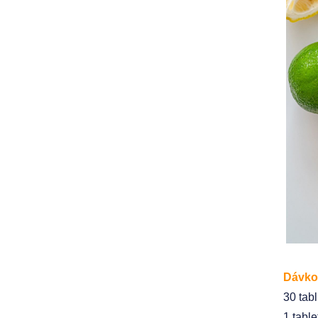
Dávko
30 tabl
1 tabl