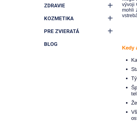
vývoji
ZDRAVIE
mohli 
vstreb
KOZMETIKA
PRE ZVIERATÁ
BLOG
Kedy 
Ka
St
Tý
Šp
te
Že
Vš
os