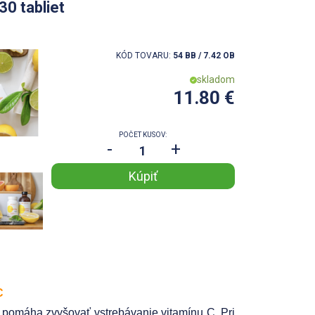
30 tabliet
KÓD TOVARU:
54 BB / 7.42 OB
skladom
11.80 €
POČET KUSOV:
-
+
C
 pomáha zvyšovať vstrebávanie vitamínu C. Pri