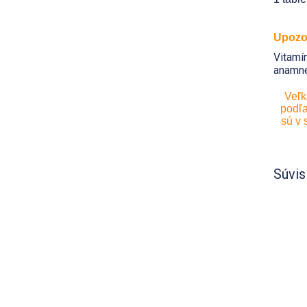
Upozo
Vitamí
anamné
Veľk
podľa
sú v 
Súvis