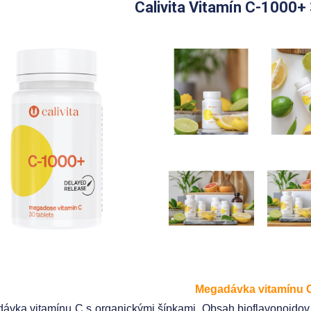
Calivita Vitamín C-1000+ 
Megadávka vitamínu 
ávka vitamínu C s organickými šípkami. Obsah bioflavonoidov