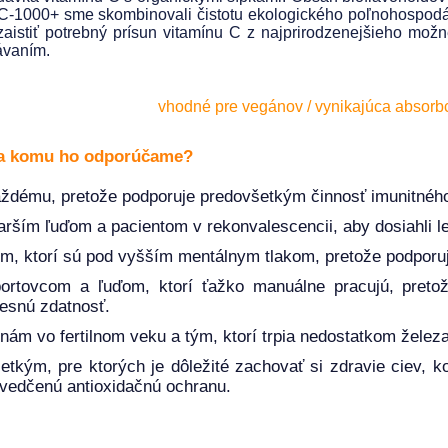
 C-1000+ sme skombinovali čistotu ekologického poľnohospodá
zaistiť potrebný prísun vitamínu C z najprirodzenejšieho mož
ávaním.
vhodné pre vegánov / vynikajúca absorbcia
a komu ho odporúčame?
ždému, pretože podporuje predovšetkým činnosť imunitnéh
arším ľuďom a pacientom v rekonvalescencii, aby dosiahli le
m, ktorí sú pod vyšším mentálnym tlakom, pretože podporu
ortovcom a ľuďom, ktorí ťažko manuálne pracujú, pretože
lesnú zdatnosť.
nám vo fertilnom veku a tým, ktorí trpia nedostatkom želez
etkým, pre ktorých je dôležité zachovať si zdravie ciev, ko
vedčenú antioxidačnú ochranu.