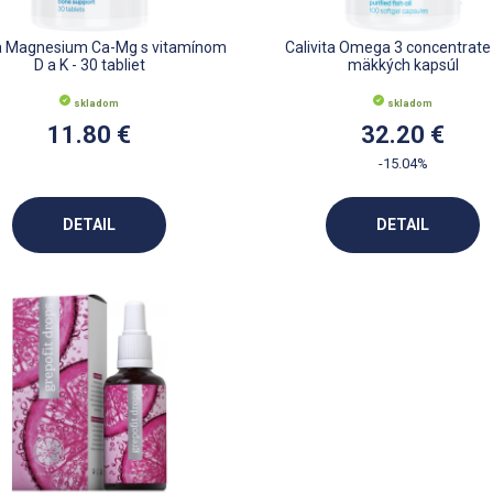
ta Magnesium Ca-Mg s vitamínom
Calivita Omega 3 concentrate
D a K - 30 tabliet
mäkkých kapsúl
skladom
skladom
11.80 €
32.20 €
-15.04%
DETAIL
DETAIL