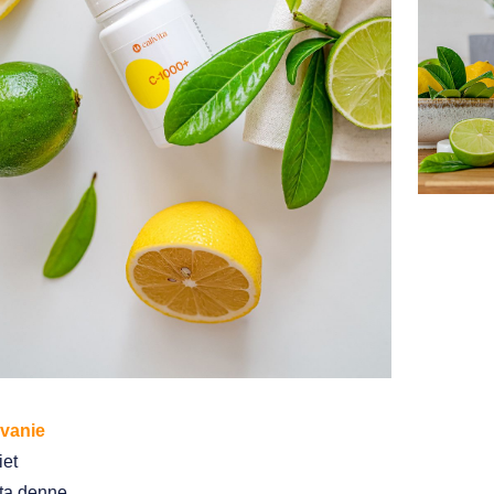
vanie
iet
eta denne