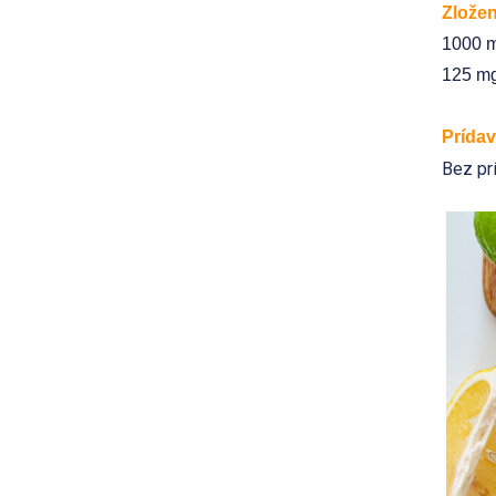
Zložen
1000 m
125 mg
Prídav
Bez pr