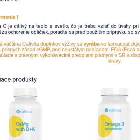
rnenie !
n C je citlivý na teplo a svetlo, čo je treba vziať do úvahy pr
za ochorenie obličiek, poraďte sa pred použitím prípravku so sv
á väčšina Calivita doplnkov výživy sa
vyrába
vo farmaceutický
 prísnych zásad cGMP, pod neustálym dohľadom FDA (Food and
súlade s právnymi vykonávacími predpismi platnými v SR a disp
stravy.
iace produkty