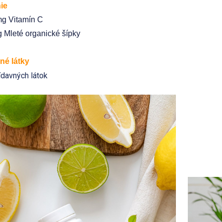
ie
g Vitamín C
 Mleté organické šípky
né látky
ídavných látok