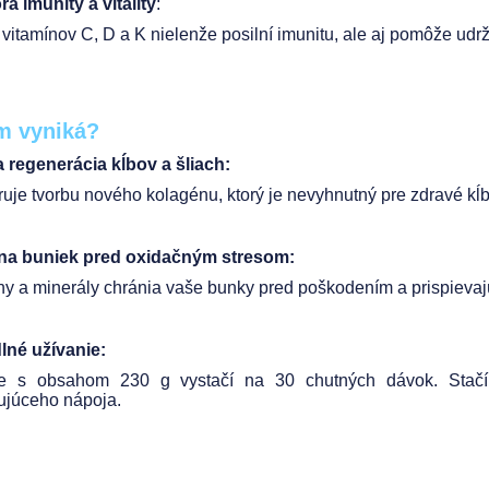
a imunity a vitality
:
vitamínov C, D a K nielenže posilní imunitu, ale aj pomôže udrž
m vyniká?
 regenerácia kĺbov a šliach:
uje tvorbu nového kolagénu, ktorý je nevyhnutný pre zdravé kĺb
na buniek pred oxidačným stresom:
ny a minerály chránia vaše bunky pred poškodením a prispievajú
lné užívanie:
ie s obsahom 230 g vystačí na 30 chutných dávok. Stačí
ujúceho nápoja.