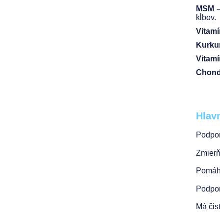
MSM –
kĺbov.
Vitamí
Kurku
Vitam
Chondr
Hlav
Podpor
Zmierň
Pomáha
Podpor
Má čist