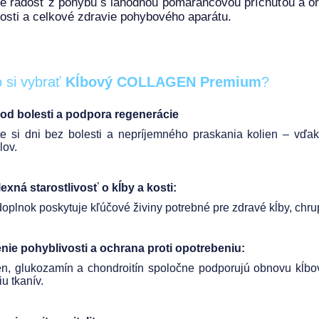
e radosť z pohybu s lahodnou pomarančovou príchuťou a or
kosti a celkové zdravie pohybového aparátu.
 si vybrať
Kĺbový COLLAGEN Premium
?
od bolesti a podpora regenerácie
te si dni bez bolesti a nepríjemného praskania kolien – vďa
lov.
xná starostlivosť o kĺby a kosti:
doplnok poskytuje kľúčové živiny potrebné pre zdravé kĺby, chr
nie pohyblivosti a ochrana proti opotrebeniu:
n, glukozamín a chondroitín spoločne podporujú obnovu kĺbov
iu tkanív.