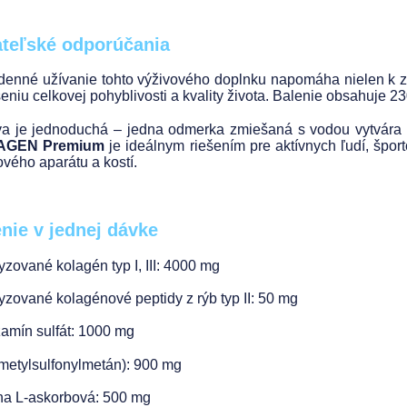
ateľské odporúčania
enné užívanie tohto výživového doplnku napomáha nielen k zmi
šeniu celkovej pohyblivosti a kvality života. Balenie obsahuje 
va je jednoduchá – jedna odmerka zmiešaná s vodou vytvára 
AGEN Premium
je ideálnym riešením pre aktívnych ľudí, šport
vého aparátu a kostí.
nie v jednej dávke
yzované kolagén typ I, III: 4000 mg
yzované kolagénové peptidy z rýb typ II: 50 mg
amín sulfát: 1000 mg
etylsulfonylmetán): 900 mg
na L-askorbová: 500 mg