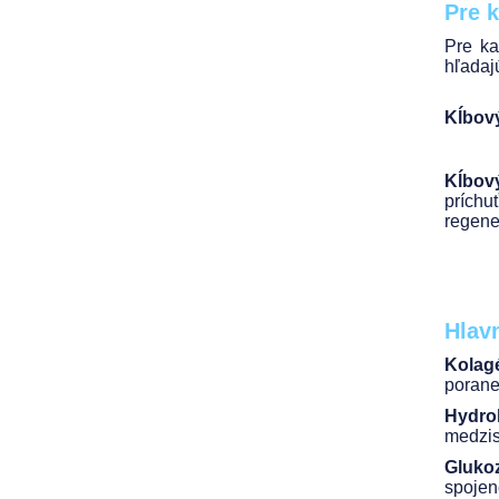
Pre 
Pre ka
hľadajú
Kĺbov
Kĺbov
príchu
regene
Hlavn
Kolagé
porane
Hydrol
medzis
Glukoz
spojen