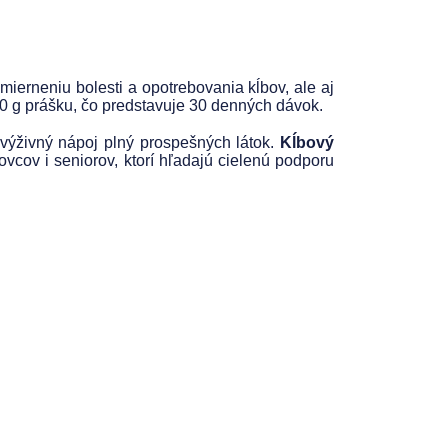
erneniu bolesti a opotrebovania kĺbov, ale aj
230 g prášku, čo predstavuje 30 denných dávok.
výživný nápoj plný prospešných látok.
Kĺbový
ovcov i seniorov, ktorí hľadajú cielenú podporu