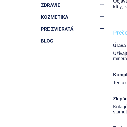
Objavt
ZDRAVIE
kĺby, 
KOZMETIKA
PRE ZVIERATÁ
Prečo
BLOG
Úľava 
Užívaj
minerá
Komple
Tento 
Zlepše
Kolagé
starnut