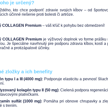
koho je určený?
ždého, kto chce podporiť zdravie svojich kĺbov – od športovc
cich účinné riešenie proti bolesti či artróze.
ý COLLAGEN Premium
– váš kľúč k pohybu bez obmedzení!
ý COLLAGEN Premium
je výživový doplnok vo forme prášku
ťou. Je špeciálne navrhnutý pre podporu zdravia kĺbov, kostí
račné a protizápalové účinky.
é zložky a ich benefity
n typu I a III (4000 mg):
Podporuje elasticitu a pevnosť šliach
ní.
yzovaný kolagén typu II (50 mg)
: Cielená podpora regenerác
tavcovými platničkami.
amín sulfát (1000 mg)
: Pomáha pri obnove chrupavky a zlep
é s trením.