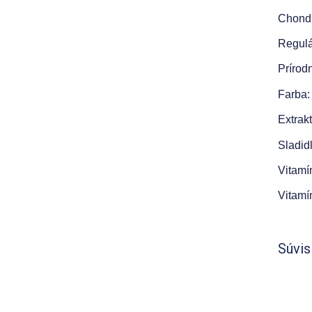
Chondr
Regulá
Prírod
Farba:
Extrak
Sladidl
Vitamí
Vitamí
Súvis