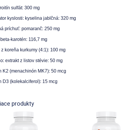
oitín sulfát: 300 mg
tor kyslosti: kyselina jablčná: 320 mg
ná príchuť: pomaranč: 250 mg
 beta-karotén: 116,7 mg
t z koreňa kurkumy (4:1): 100 mg
o: extrakt z listov stévie: 50 mg
n K2 (menachinón MK7): 50 mcg
n D3 (kolekalciferol): 15 mcg
iace produkty