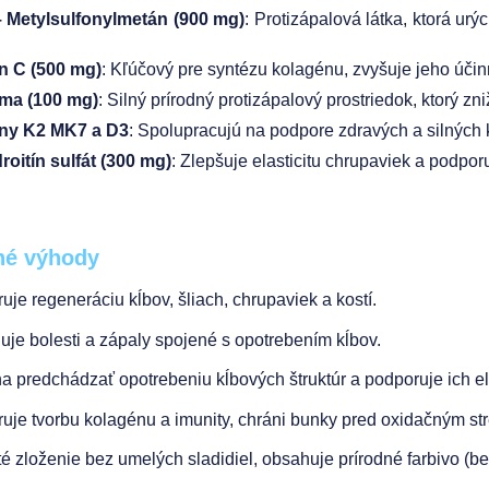
 Metylsulfonylmetán (900 mg)
: Protizápalová látka, ktorá ur
n C (500 mg)
: Kľúčový pre syntézu kolagénu, zvyšuje jeho účin
ma (100 mg)
: Silný prírodný protizápalový prostriedok, ktorý z
íny K2 MK7 a D3
: Spolupracujú na podpore zdravých a silných k
oitín sulfát (300 mg)
: Zlepšuje elasticitu chrupaviek a podpo
né výhody
uje regeneráciu kĺbov, šliach, chrupaviek a kostí.
uje bolesti a zápaly spojené s opotrebením kĺbov.
 predchádzať opotrebeniu kĺbových štruktúr a podporuje ich ela
uje tvorbu kolagénu a imunity, chráni bunky pred oxidačným st
é zloženie bez umelých sladidiel, obsahuje prírodné farbivo (bet