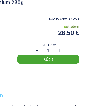
mium 230g
KÓD TOVARU:
ZN0002
skladom
28.50 €
POČET KUSOV:
-
+
n