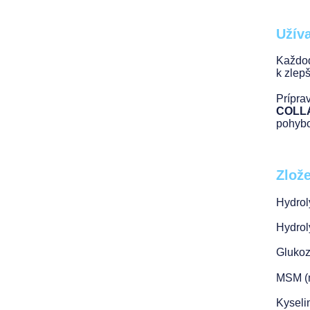
Užív
Každod
k zlep
Prípra
COLL
pohybo
Zlože
Hydrol
Hydrol
Glukoz
MSM (m
Kyseli