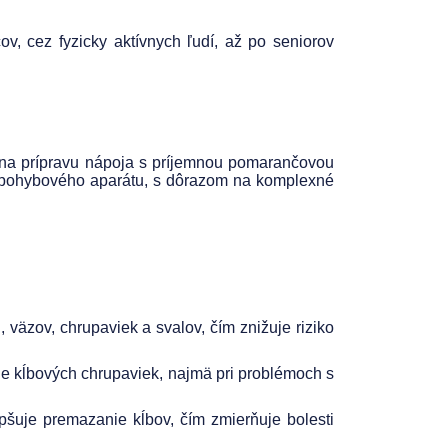
ov, cez fyzicky aktívnych ľudí, až po seniorov
 na prípravu nápoja s príjemnou pomarančovou
 a pohybového aparátu, s dôrazom na komplexné
, väzov, chrupaviek a svalov, čím znižuje riziko
ie kĺbových chrupaviek, najmä pri problémoch s
šuje premazanie kĺbov, čím zmierňuje bolesti