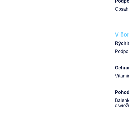
Podpor
Obsah 
V čo
Rýchla
Podpor
Ochra
Vitamí
Pohod
Balen
osviež