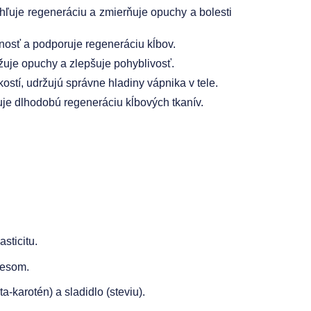
ýchľuje regeneráciu a zmierňuje opuchy a bolesti
nosť a podporuje regeneráciu kĺbov.
nižuje opuchy a zlepšuje pohyblivosť.
ostí, udržujú správne hladiny vápnika v tele.
ruje dlhodobú regeneráciu kĺbových tkanív.
sticitu.
resom.
a-karotén) a sladidlo (steviu).