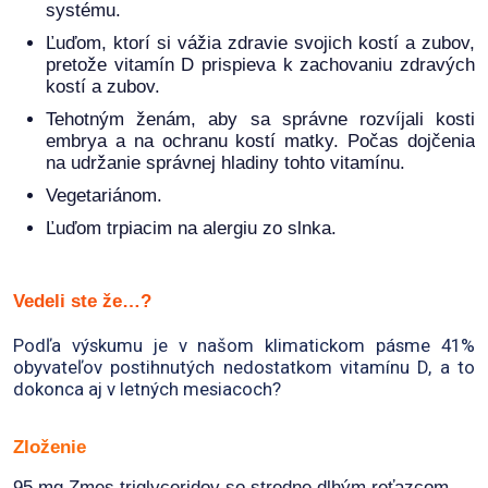
systému.
Ľuďom, ktorí si vážia zdravie svojich kostí a zubov,
pretože vitamín D prispieva k zachovaniu zdravých
kostí a zubov.
Tehotným ženám, aby sa správne rozvíjali kosti
embrya a na ochranu kostí matky. Počas dojčenia
na udržanie správnej hladiny tohto vitamínu.
Vegetariánom.
Ľuďom trpiacim na alergiu zo slnka.
Vedeli ste že…?
Podľa výskumu je v našom klimatickom pásme 41%
obyvateľov postihnutých nedostatkom vitamínu D, a to
dokonca aj v letných mesiacoch?
Zloženie
95 mg Zmes triglyceridov so stredne dlhým reťazcom