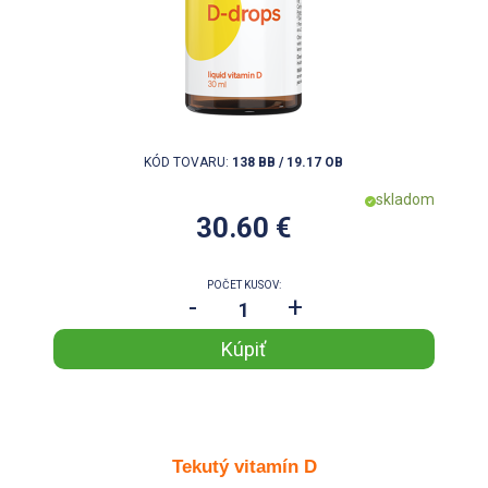
KÓD TOVARU:
138 BB / 19.17 OB
skladom
30.60 €
POČET KUSOV:
-
+
Tekutý vitamín D