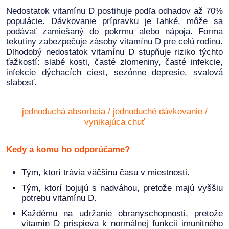
Nedostatok vitamínu D postihuje podľa odhadov až 70%
populácie. Dávkovanie prípravku je ľahké, môže sa
podávať zamiešaný do pokrmu alebo nápoja. Forma
tekutiny zabezpečuje zásoby vitamínu D pre celú rodinu.
Dlhodobý nedostatok vitamínu D stupňuje riziko týchto
ťažkostí: slabé kosti, časté zlomeniny, časté infekcie,
infekcie dýchacích ciest, sezónne depresie, svalová
slabosť.
jednoduchá absorbcia / jednoduché dávkovanie /
vynikajúca chuť
Kedy a komu ho odporúčame?
Tým, ktorí trávia väčšinu času v miestnosti.
Tým, ktorí bojujú s nadváhou, pretože majú vyššiu
potrebu vitamínu D.
Každému na udržanie obranyschopnosti, pretože
vitamín D prispieva k normálnej funkcii imunitného