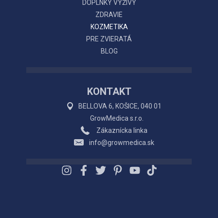
DOPLNKY VÝŽIVY
ZDRAVIE
KOZMETIKA
PRE ZVIERATÁ
BLOG
KONTAKT
BELLOVA 6, KOŠICE, 040 01
GrowMedica s.r.o.
Zákaznícka linka
info@growmedica.sk