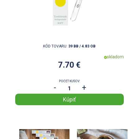
KÓD TOVARU:
39 BB / 4.83 OB
skladom
7.70 €
POČET KUSOV:
-
+