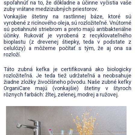
spoľahnúť na to, že dôkladne a účinne vyčistia vaše
zuby vrátane medzizubných priestorov.
Vonkajšie štetiny na rastlinnej báze, ktoré sú
vyrobené z ricínového oleja, sú rozložiteľné. Vnútorné
sú potiahnuté striebrom a preto majú antibakteriálne
účinky. Rukoväť je vyrobená z recyklovateľného
bioplastu (z drevenej štiepky, teda v podstate z
celulózy) a môžeme počítať s tým, že aj ona sa
rozloží.
Táto zubná kefka je certifikovaná ako biologicky
rozložiteľná. Je teda tiež udržateľná a neobsahuje
žiadne zložky živočíšneho pôvodu. Naše zubné kefky
OrganiCare majú (vonkajšie) štetiny v štyroch
rôznych farbách: žltej, zelenej, modrej a ružovej.