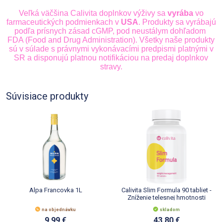
Veľká väčšina Calivita doplnkov výživy sa
vyrába
vo
farmaceutických podmienkach v
USA
. Produkty sa vyrábajú
podľa prísnych zásad cGMP, pod neustálym dohľadom
FDA (Food and Drug Administration). Všetky naše produkty
sú v súlade s právnymi vykonávacími predpismi platnými v
SR a disponujú platnou notifikáciou na predaj doplnkov
stravy.
Súvisiace produkty
Alpa Francovka 1L
Calivita Slim Formula 90 tabliet -
Zníženie telesnej hmotnosti
na objednávku
skladom
9.99 €
43.80 €