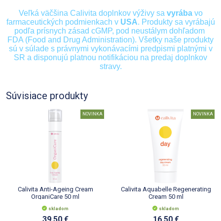
Veľká väčšina Calivita doplnkov výživy sa
vyrába
vo
farmaceutických podmienkach v
USA
. Produkty sa vyrábajú
podľa prísnych zásad cGMP, pod neustálym dohľadom
FDA (Food and Drug Administration). Všetky naše produkty
sú v súlade s právnymi vykonávacími predpismi platnými v
SR a disponujú platnou notifikáciou na predaj doplnkov
stravy.
Súvisiace produkty
NOVINKA
NOVINKA
Calivita Anti-Ageing Cream
Calivita Aquabelle Regenerating
OrganiCare 50 ml
Cream 50 ml
skladom
skladom
39.50 €
16.50 €