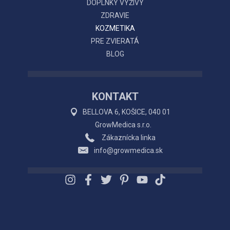
DOPLNKY VÝŽIVY
ZDRAVIE
KOZMETIKA
PRE ZVIERATÁ
BLOG
KONTAKT
BELLOVA 6, KOŠICE, 040 01
GrowMedica s.r.o.
Zákaznícka linka
info@growmedica.sk