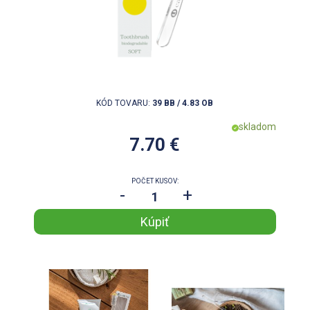
KÓD TOVARU:
39 BB / 4.83 OB
skladom
7.70 €
POČET KUSOV:
-
+