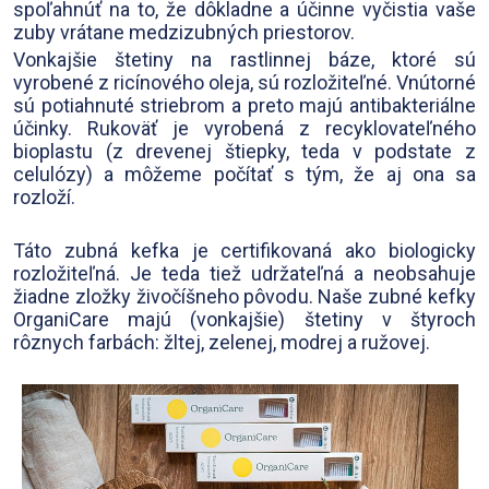
spoľahnúť na to, že dôkladne a účinne vyčistia vaše
zuby vrátane medzizubných priestorov.
Vonkajšie štetiny na rastlinnej báze, ktoré sú
vyrobené z ricínového oleja, sú rozložiteľné. Vnútorné
sú potiahnuté striebrom a preto majú antibakteriálne
účinky. Rukoväť je vyrobená z recyklovateľného
bioplastu (z drevenej štiepky, teda v podstate z
celulózy) a môžeme počítať s tým, že aj ona sa
rozloží.
Táto zubná kefka je certifikovaná ako biologicky
rozložiteľná. Je teda tiež udržateľná a neobsahuje
žiadne zložky živočíšneho pôvodu. Naše zubné kefky
OrganiCare majú (vonkajšie) štetiny v štyroch
rôznych farbách: žltej, zelenej, modrej a ružovej.