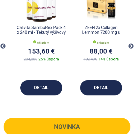
um
Calivita SambuRex Pack 4
ZEEN 2x Collagen
súl
x 240 ml - Tekutý výživový
Lemmon 7200 mg s
doplnok
darčekom Vitamín C
skladom
skladom
153,60 €
88,00 €
204,80€
25% úspora
102,49€
14% úspora
DETAIL
DETAIL
NOVINKA