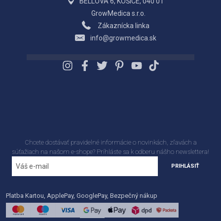
BELLOVA 6, KOŠICE, 040 01
GrowMedica s.r.o.
Zákaznícka linka
info@growmedica.sk
Chcete dostávať pravidelné informácie o novinkách, zľavách a
súťažiach na našom e-shope? Príhláste sa k odberu nášho newslettera!
PRIHLÁSIŤ
Platba Kartou, ApplePay, GooglePay, Bezpečný nákup