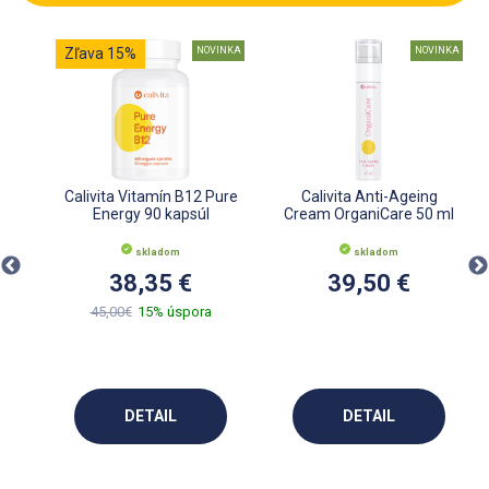
INKA
Zľava 15%
NOVINKA
NOVINKA
l
Calivita Vitamín B12 Pure
Calivita Anti-Ageing
Energy 90 kapsúl
Cream OrganiCare 50 ml
skladom
skladom
38,35 €
39,50 €
45,00€
15% úspora
DETAIL
DETAIL