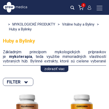
0
>
MYKOLOGICKÉ PRODUKTY
>
Vitálne huby a Byliny
>
Huby a Bylinky
Huby a Bylinky
Základným princípom mykologických prípravkov
je
mykoterapia
, teda využitie mimoriadných vlastností
vybraných húb. Bylinné extrakty, ktoré sú cielene vyberané
posilňujú účinok vitálnych húb žiadúcim smerom.
zobraziť viac
V tejto kategórií produktov ponúkame široký
výber
mykologických produktov
navrhnuté tak, aby
FILTER
podporovali zdravie a vitalitu. Mykologické produkty sú
známe svojimi liečivými účinkami a môžu podporiť imunitný
Zoradiť podľa :
systém, zlepšiť výdrž a energiu a prispieť k celkovému
zdraviu.
novinka
Výpredaj