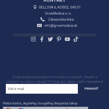
BELLOVA 6, KOŠICE, 040 01
GrowMedica s.r.o.
Zákaznícka linka
info@growmedica.sk
Chcete dostávať pravidelné informácie o novinkách, zľavách a
súťažiach na našom e-shope? Príhláste sa k odberu nášho newslettera!
PRIHLÁSIŤ
Platba Kartou, ApplePay, GooglePay, Bezpečný nákup