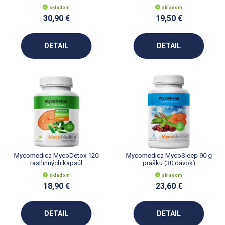
skladom
skladom
Tablety
- táto forma je tiež najjednoduchšou a najrýchlejšou,
30,90 €
19,50 €
nie je potrebné nič pripravovať, stačí iba prehltnúť.
Práškové zmesi
- slúžia rovnako ako šumivé tablety na
spestrenie pitného režimu, keďže sa pridávajú do vody, kde
DETAIL
DETAIL
ju výborne dochutia.
Mycomedica MycoDetox 120
Mycomedica MycoSleep 90 g
rastlinných kapsúl
prášku (30 dávok)
skladom
skladom
18,90 €
23,60 €
DETAIL
DETAIL