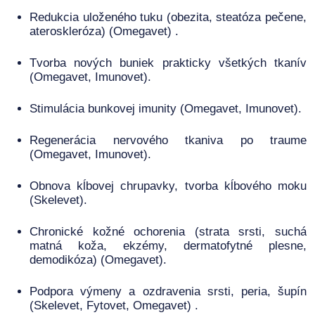
Redukcia uloženého tuku (obezita, steatóza pečene,
ateroskleróza) (Omegavet) .
Tvorba nových buniek prakticky všetkých tkanív
(Omegavet, Imunovet).
Stimulácia bunkovej imunity (Omegavet, Imunovet).
Regenerácia nervového tkaniva po traume
(Omegavet, Imunovet).
Obnova kĺbovej chrupavky, tvorba kĺbového moku
(Skelevet).
Chronické kožné ochorenia (strata srsti, suchá
matná koža, ekzémy, dermatofytné plesne,
demodikóza) (Omegavet).
Podpora výmeny a ozdravenia srsti, peria, šupín
(Skelevet, Fytovet, Omegavet) .