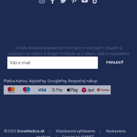
Chcete dostávať pravidelné informácie o novinkách, zľavách a
súťažiach na našom e-shope? Príhláste sa k odberu nášho newslettera!
PRIHLÁSIŤ
Platba Kartou, ApplePay, GooglePay, Bezpečný nákup
©2026
GrowMedica.sk
|
Všeobecné vyhlásenie
|
Nastavenia
cookies
|
Design by
SIXNET