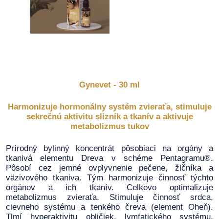
Gynevet - 30 ml
Harmonizuje hormonálny systém zvieraťa, stimuluje
sekrečnú aktivitu slizník a tkanív a aktivuje
metabolizmus tukov
Prírodný bylinný koncentrát pôsobiaci na orgány a
tkanivá elementu Dreva v schéme Pentagramu®.
Pôsobí cez jemné ovplyvnenie pečene, žlčníka a
väzivového tkaniva. Tým harmonizuje činnosť týchto
orgánov a ich tkanív. Celkovo optimalizuje
metabolizmus zvieraťa. Stimuluje činnosť srdca,
cievneho systému a tenkého čreva (element Oheň).
Tlmí hyperaktivitu obličiek, lymfatického systému,