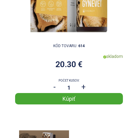
KÓD TOVARU:
614
skladom
20.30 €
POČET KUSOV:
-
+