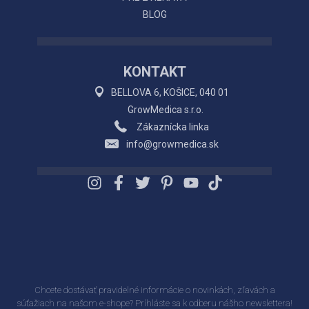
BLOG
KONTAKT
BELLOVA 6, KOŠICE, 040 01
GrowMedica s.r.o.
Zákaznícka linka
info@growmedica.sk
Chcete dostávať pravidelné informácie o novinkách, zľavách a
súťažiach na našom e-shope? Príhláste sa k odberu nášho newslettera!