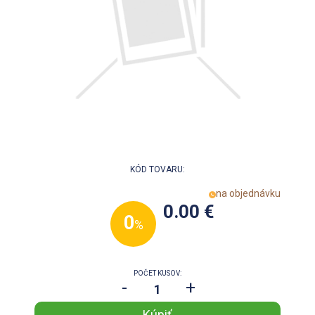
KÓD TOVARU:
na objednávku
0.00 €
0
%
POČET KUSOV:
-
+