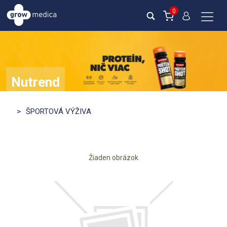
0
Nutrend
ZISTI VIAC
>
ŠPORTOVÁ VÝŽIVA
Žiaden obrázok