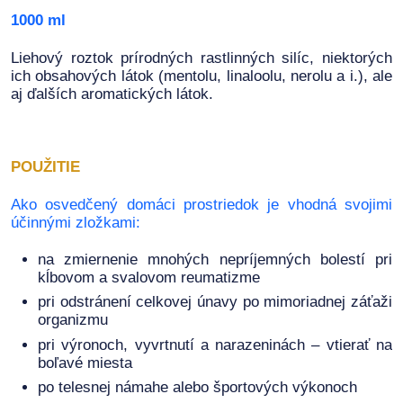
1000 ml
Liehový roztok prírodných rastlinných silíc, niektorých
ich obsahových látok (mentolu, linaloolu, nerolu a i.), ale
aj ďalších aromatických látok.
POUŽITIE
Ako osvedčený domáci prostriedok je vhodná svojimi
účinnými zložkami:
na zmiernenie mnohých nepríjemných bolestí pri
kĺbovom a svalovom reumatizme
pri odstránení celkovej únavy po mimoriadnej záťaži
organizmu
pri výronoch, vyvrtnutí a narazeninách – vtierať na
boľavé miesta
po telesnej námahe alebo športových výkonoch