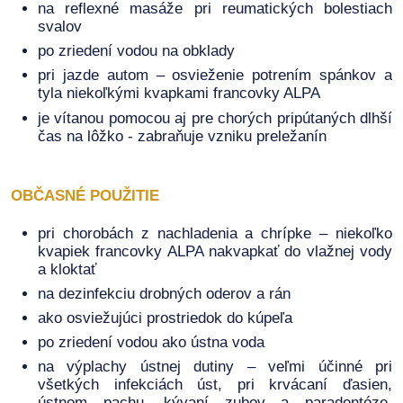
na reflexné masáže pri reumatických bolestiach
svalov
po zriedení vodou na obklady
pri jazde autom – osvieženie potrením spánkov a
tyla niekoľkými kvapkami francovky ALPA
je vítanou pomocou aj pre chorých pripútaných dlhší
čas na lôžko - zabraňuje vzniku preležanín
OBČASNÉ POUŽITIE
pri chorobách z nachladenia a chrípke – niekoľko
kvapiek francovky ALPA nakvapkať do vlažnej vody
a kloktať
na dezinfekciu drobných oderov a rán
ako osviežujúci prostriedok do kúpeľa
po zriedení vodou ako ústna voda
na výplachy ústnej dutiny – veľmi účinné pri
všetkých infekciách úst, pri krvácaní ďasien,
ústnom pachu, kývaní zubov a paradentóze,