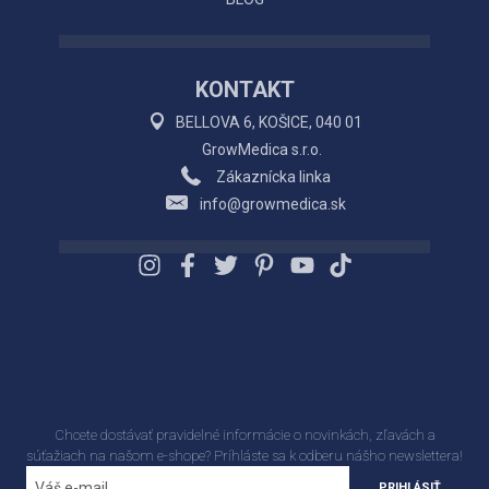
KONTAKT
BELLOVA 6, KOŠICE, 040 01
GrowMedica s.r.o.
Zákaznícka linka
info@growmedica.sk
Chcete dostávať pravidelné informácie o novinkách, zľavách a
súťažiach na našom e-shope? Príhláste sa k odberu nášho newslettera!
PRIHLÁSIŤ