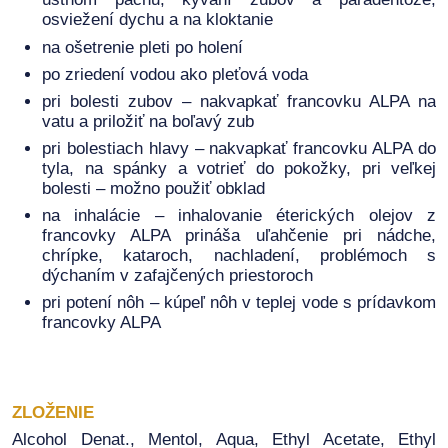
osviežení dychu a na kloktanie
na ošetrenie pleti po holení
po zriedení vodou ako pleťová voda
pri bolesti zubov – nakvapkať francovku ALPA na
vatu a priložiť na boľavý zub
pri bolestiach hlavy – nakvapkať francovku ALPA do
tyla, na spánky a votrieť do pokožky, pri veľkej
bolesti – možno použiť obklad
na inhalácie – inhalovanie éterických olejov z
francovky ALPA prináša uľahčenie pri nádche,
chrípke, kataroch, nachladení, problémoch s
dýchaním v zafajčených priestoroch
pri potení nôh – kúpeľ nôh v teplej vode s prídavkom
francovky ALPA
ZLOŽENIE
Alcohol Denat., Mentol, Aqua, Ethyl Acetate, Ethyl