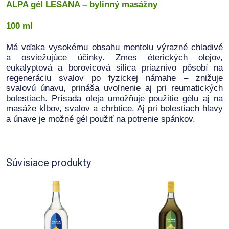
ALPA gél LESANA – bylinný masážny
100 ml
Má vďaka vysokému obsahu mentolu výrazné chladivé
a osviežujúce účinky. Zmes éterických olejov,
eukalyptová a borovicová silica priaznivo pôsobí na
regeneráciu svalov po fyzickej námahe – znižuje
svalovú únavu, prináša uvoľnenie aj pri reumatických
bolestiach. Prísada oleja umožňuje použitie gélu aj na
masáže kĺbov, svalov a chrbtice. Aj pri bolestiach hlavy
a únave je možné gél použiť na potrenie spánkov.
Súvisiace produkty