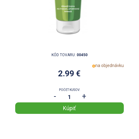
KÓD TOVARU:
00450
na objednávku
2.99 €
POČET KUSOV:
-
+