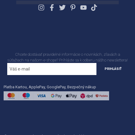
Chcete dostávať pravidelné informácie o novinkách, zľavách a
súťažiach na našom e-shope? Príhláste sa k odberu nášho newslettera!
PRIHLÁSIŤ
Platba Kartou, ApplePay, GooglePay, Bezpečný nákup