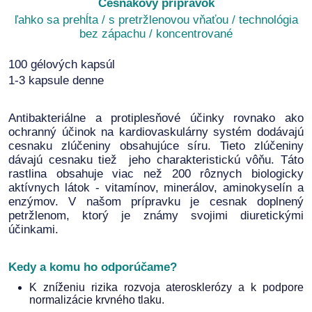
Cesnakový prípravok
ľahko sa prehĺta / s pretržlenovou vňaťou / technológia
bez zápachu / koncentrované
100 gélových kapsúl
1-3 kapsule denne
Antibakteriálne a protiplesňové účinky rovnako ako
ochranný účinok na kardiovaskulárny systém dodávajú
cesnaku zlúčeniny obsahujúce síru. Tieto zlúčeniny
dávajú cesnaku tiež jeho charakteristickú vôňu. Táto
rastlina obsahuje viac než 200 rôznych biologicky
aktívnych látok - vitamínov, minerálov, aminokyselín a
enzýmov. V našom prípravku je cesnak doplnený
petržlenom, ktorý je známy svojimi diuretickými
účinkami.
Kedy a komu ho odporúčame?
K zníženiu rizika rozvoja aterosklerózy a k podpore
normalizácie krvného tlaku.