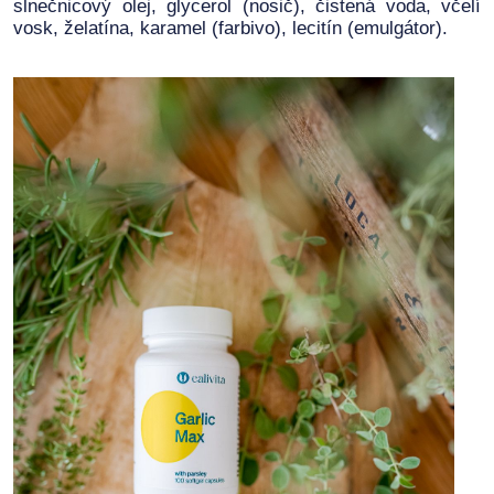
slnečnicový olej, glycerol (nosič), čistená voda, včelí
vosk, želatína, karamel (farbivo), lecitín (emulgátor).