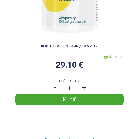
KÓD TOVARU:
108 BB / 14.92 OB
skladom
29.10 €
POČET KUSOV:
-
+