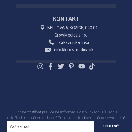
KONTAKT
BELLOVA 6, KOŠICE, 040 01
GrowMedica s.r.o.
Zákaznícka linka
info@growmedica.sk
Chcete dostávať pravidelné informácie o novinkách, zľavách a
súťažiach na našom e-shope? Príhláste sa k odberu nášho newslettera!
PRIHLÁSIŤ