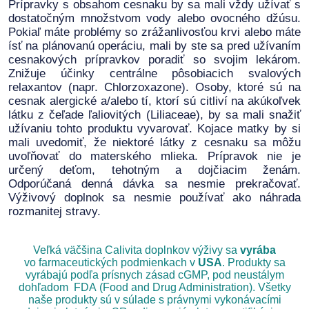
Prípravky s obsahom cesnaku by sa mali vždy užívať s
dostatočným množstvom vody alebo ovocného džúsu.
Pokiaľ máte problémy so zrážanlivosťou krvi alebo máte
ísť na plánovanú operáciu, mali by ste sa pred užívaním
cesnakových prípravkov poradiť so svojim lekárom.
Znižuje účinky centrálne pôsobiacich svalových
relaxantov (napr. Chlorzoxazone). Osoby, ktoré sú na
cesnak alergické a/alebo tí, ktorí sú citliví na akúkoľvek
látku z čeľade ľaliovitých (Liliaceae), by sa mali snažiť
užívaniu tohto produktu vyvarovať. Kojace matky by si
mali uvedomiť, že niektoré látky z cesnaku sa môžu
uvoľňovať do materského mlieka. Prípravok nie je
určený deťom, tehotným a dojčiacim ženám.
Odporúčaná denná dávka sa nesmie prekračovať.
Výživový doplnok sa nesmie používať ako náhrada
rozmanitej stravy.
Veľká väčšina Calivita doplnkov výživy sa
vyrába
vo farmaceutických podmienkach v
USA
. Produkty sa
vyrábajú podľa prísnych zásad cGMP, pod neustálym
dohľadom FDA (Food and Drug Administration). Všetky
naše produkty sú v súlade s právnymi vykonávacími