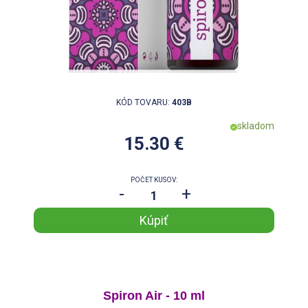
KÓD TOVARU:
403B
skladom
15.30 €
POČET KUSOV:
-
+
Spiron Air - 10 ml