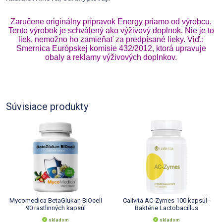
Zaručene originálny prípravok Energy priamo od výrobcu.
Tento výrobok je schválený ako výživový doplnok. Nie je to
liek, nemožno ho zamieňať za predpísané lieky.
Viď.:
Smernica Európskej komisie 432/2012, ktorá upravuje
obaly a reklamy výživových doplnkov.
Súvisiace produkty
Mycomedica BetaGlukan BIOcell
Calivita AC-Zymes 100 kapsúl -
90 rastlinných kapsúl
Baktérie Lactobacillus
Acidophilus
skladom
skladom