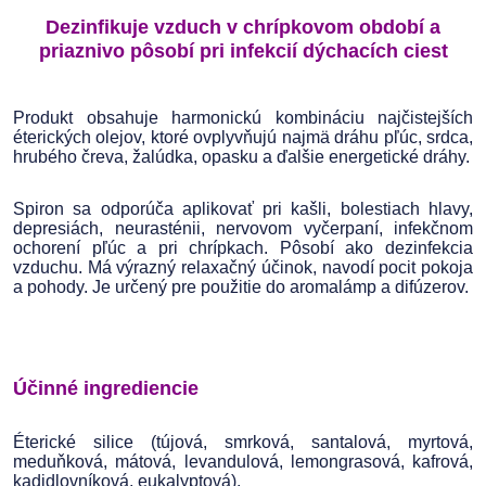
Dezinfikuje vzduch v chrípkovom období a
priaznivo pôsobí pri infekcií dýchacích ciest
Produkt obsahuje harmonickú kombináciu najčistejších
éterických olejov, ktoré ovplyvňujú najmä dráhu pľúc, srdca,
hrubého čreva, žalúdka, opasku a ďalšie energetické dráhy.
Spiron sa odporúča aplikovať pri kašli, bolestiach hlavy,
depresiách, neurasténii, nervovom vyčerpaní, infekčnom
ochorení pľúc a pri chrípkach. Pôsobí ako dezinfekcia
vzduchu. Má výrazný relaxačný účinok, navodí pocit pokoja
a pohody. Je určený pre použitie do aromalámp a difúzerov.
Účinné ingrediencie
Éterické silice (tújová, smrková, santalová, myrtová,
meduňková, mátová, levandulová, lemongrasová, kafrová,
kadidlovníková, eukalyptová).