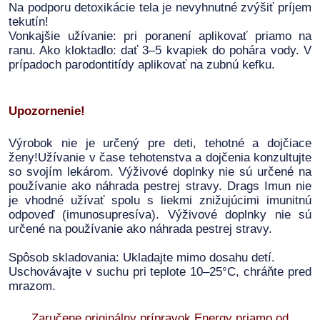
Na podporu detoxikácie tela je nevyhnutné zvýšiť príjem
tekutín!
Vonkajšie užívanie: pri poranení aplikovať priamo na
ranu. Ako kloktadlo: dať 3–5 kvapiek do pohára vody. V
prípadoch parodontitídy aplikovať na zubnú kefku.
Upozornenie!
Výrobok nie je určený pre deti, tehotné a dojčiace
ženy!Užívanie v čase tehotenstva a dojčenia konzultujte
so svojím lekárom. Výživové doplnky nie sú určené na
používanie ako náhrada pestrej stravy. Drags Imun nie
je vhodné užívať spolu s liekmi znižujúcimi imunitnú
odpoveď (imunosupresíva). Výživové doplnky nie sú
určené na používanie ako náhrada pestrej stravy.
Spôsob skladovania: Ukladajte mimo dosahu detí.
Uschovávajte v suchu pri teplote 10–25°C, chráňte pred
mrazom.
Zaručene originálny prípravok Energy priamo od