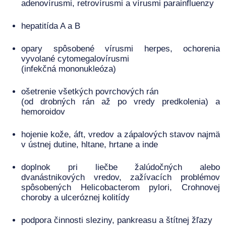
adenovírusmi, retrovírusmi a vírusmi parainfluenzy
hepatitída A a B
opary spôsobené vírusmi herpes, ochorenia
vyvolané cytomegalovírusmi
(infekčná mononukleóza)
ošetrenie všetkých povrchových rán
(od drobných rán až po vredy predkolenia) a
hemoroidov
hojenie kože, áft, vredov a zápalových stavov najmä
v ústnej dutine, hltane, hrtane a inde
doplnok pri liečbe žalúdočných alebo
dvanástnikových vredov, zažívacích problémov
spôsobených Helicobacterom pylori, Crohnovej
choroby a ulceróznej kolitídy
podpora činnosti sleziny, pankreasu a štítnej žľazy