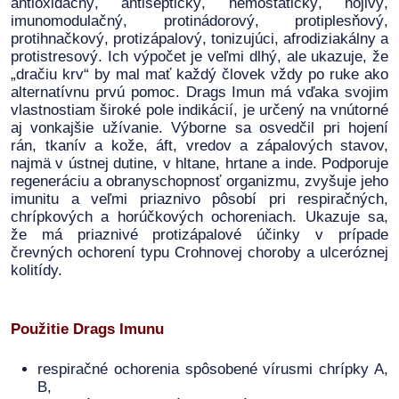
antioxidačný, antiseptický, hemostatický, hojivý,
imunomodulačný, protinádorový, protiplesňový,
protihnačkový, protizápalový, tonizujúci, afrodiziakálny a
protistresový. Ich výpočet je veľmi dlhý, ale ukazuje, že
„dračiu krv“ by mal mať každý človek vždy po ruke ako
alternatívnu prvú pomoc. Drags Imun má vďaka svojim
vlastnostiam široké pole indikácií, je určený na vnútorné
aj vonkajšie užívanie. Výborne sa osvedčil pri hojení
rán, tkanív a kože, áft, vredov a zápalových stavov,
najmä v ústnej dutine, v hltane, hrtane a inde. Podporuje
regeneráciu a obranyschopnosť organizmu, zvyšuje jeho
imunitu a veľmi priaznivo pôsobí pri respiračných,
chrípkových a horúčkových ochoreniach. Ukazuje sa,
že má priaznivé protizápalové účinky v prípade
črevných ochorení typu Crohnovej choroby a ulceróznej
kolitídy.
Použitie Drags Imunu
respiračné ochorenia spôsobené vírusmi chrípky A,
B,