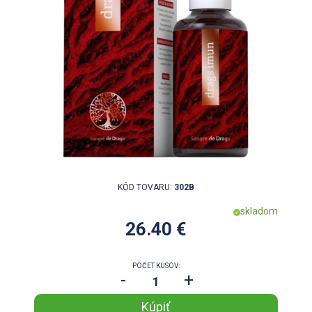
KÓD TOVARU:
302B
skladom
26.40 €
POČET KUSOV:
-
+