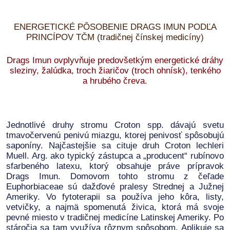
ENERGETICKÉ PÔSOBENIE DRAGS IMUN PODĽA
PRINCÍPOV TČM (tradičnej čínskej medicíny)
Drags Imun ovplyvňuje predovšetkým energetické dráhy
sleziny, žalúdka, troch žiaričov (troch ohnísk), tenkého
a hrubého čreva.
Jednotlivé druhy stromu Croton spp. dávajú svetu
tmavočervenú penivú miazgu, ktorej penivosť spôsobujú
saponíny. Najčastejšie sa cituje druh Croton lechleri
Muell. Arg. ako typický zástupca a „producent“ rubínovo
sfarbeného latexu, ktorý obsahuje práve prípravok
Drags Imun. Domovom tohto stromu z čeľade
Euphorbiaceae sú dažďové pralesy Strednej a Južnej
Ameriky. Vo fytoterapii sa používa jeho kôra, listy,
vetvičky, a najmä spomenutá živica, ktorá má svoje
pevné miesto v tradičnej medicíne Latinskej Ameriky. Po
stáročia sa tam využíva rôznym spôsobom. Aplikuje sa