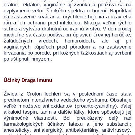
orálne, rektálne, vaginálne aj zvonka a používa sa na
ovplyvnenie veľmi širokého spektra ochorení. Napríklad
na zastavenie krvácania, urýchlenie hojenia a uzavretia
rán a ich ochranu pred infekciou. Miazga veľmi rýchlo
schne a vytvára druhotnú ochrannú vrstvu. V domorodej
medicíne sa často podáva pri úplavici, črevnej horúčke,
žalúdočných vredoch, hemoroidoch, ale aj pri
vaginálnych kúpeľoch pred pôrodom a na zastavenie
krvácania po pôrode, pri kožných ťažkostiach aj svrbení
po uštipnutí hmyzom.
Účinky Drags Imunu
Živica z Croton lechleri sa v poslednom čase stala
predmetom intenzívneho vedeckého výskumu. Obsahuje
veľké množstvo antioxidantov (proantokyanidíny), ďalej
alkaloid taspín, tanín a ďalšie látky, ktoré spôsobujú jej
výnimočné vlastnosti. Bol preukázaný celý rad
farmakologických účinkov latexu a jeho substancií:
anestetický, antialergický, antibakteriálny, antivírusový,