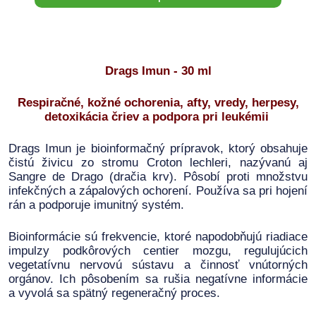
Drags Imun - 30 ml
Respiračné, kožné ochorenia, afty, vredy, herpesy,
detoxikácia čriev a podpora pri leukémii
Drags Imun je bioinformačný prípravok, ktorý obsahuje
čistú živicu zo stromu Croton lechleri, nazývanú aj
Sangre de Drago (dračia krv). Pôsobí proti množstvu
infekčných a zápalových ochorení. Používa sa pri hojení
rán a podporuje imunitný systém.
Bioinformácie sú frekvencie, ktoré napodobňujú riadiace
impulzy podkôrových centier mozgu, regulujúcich
vegetatívnu nervovú sústavu a činnosť vnútorných
orgánov. Ich pôsobením sa rušia negatívne informácie
a vyvolá sa spätný regeneračný proces.