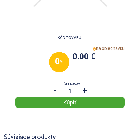
KÓD TOVARU:
na objednávku
0.00 €
0
%
POČET KUSOV:
-
+
Súvisiace produkty