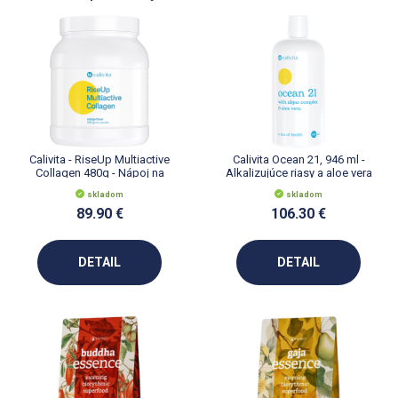
Calivita - RiseUp Multiactive
Calivita Ocean 21, 946 ml -
Collagen 480g - Nápoj na
Alkalizujúce riasy a aloe vera
ochranu kĺbov
skladom
skladom
89.90 €
106.30 €
DETAIL
DETAIL