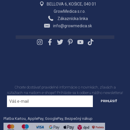
BELLOVA 6, KOŠICE, 040 01
GrowMedica s.r.o.
Zákaznícka linka
info@growmedica.sk
Chcete dostávať pravidelné informácie o novinkách, zľavách a
súťažiach na našom e-shope? Príhláste sa k odberu nášho newslettera!
PRIHLÁSIŤ
Platba Kartou, ApplePay, GooglePay, Bezpečný nákup