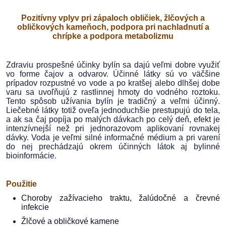
Pozitívny vplyv pri zápaloch obličiek, žlčových a
obličkových kameňoch, podpora pri nachladnutí a
chrípke a podpora metabolizmu
Zdraviu prospešné účinky bylín sa dajú veľmi dobre využiť
vo forme čajov a odvarov. Účinné látky sú vo väčšine
prípadov rozpustné vo vode a po kratšej alebo dlhšej dobe
varu sa uvoľňujú z rastlinnej hmoty do vodného roztoku.
Tento spôsob užívania bylín je tradičný a veľmi účinný.
Liečebné látky totiž oveľa jednoduchšie prestupujú do tela,
a ak sa čaj popíja po malých dávkach po celý deň, efekt je
intenzívnejší než pri jednorazovom aplikovaní rovnakej
dávky. Voda je veľmi silné informačné médium a pri varení
do nej prechádzajú okrem účinných látok aj bylinné
bioinformácie.
Použitie
Choroby zažívacieho traktu, žalúdočné a črevné
infekcie
Žlčové a obličkové kamene