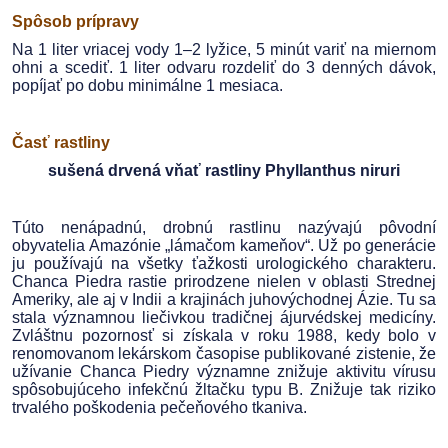
Spôsob prípravy
Na 1 liter vriacej vody 1–2 lyžice, 5 minút variť na miernom
ohni a scediť. 1 liter odvaru rozdeliť do 3 denných dávok,
popíjať po dobu minimálne 1 mesiaca.
Časť rastliny
sušená drvená vňať rastliny Phyllanthus niruri
Túto nenápadnú, drobnú rastlinu nazývajú pôvodní
obyvatelia Amazónie „lámačom kameňov“. Už po generácie
ju používajú na všetky ťažkosti urologického charakteru.
Chanca Piedra rastie prirodzene nielen v oblasti Strednej
Ameriky, ale aj v Indii a krajinách juhovýchodnej Ázie. Tu sa
stala významnou liečivkou tradičnej ájurvédskej medicíny.
Zvláštnu pozornosť si získala v roku 1988, kedy bolo v
renomovanom lekárskom časopise publikované zistenie, že
užívanie Chanca Piedry významne znižuje aktivitu vírusu
spôsobujúceho infekčnú žltačku typu B. Znižuje tak riziko
trvalého poškodenia pečeňového tkaniva.