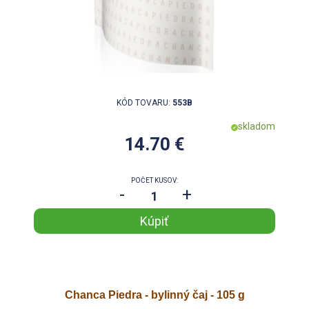
KÓD TOVARU:
553B
skladom
14.70 €
POČET KUSOV:
-
+
Chanca Piedra - bylinný čaj - 105 g