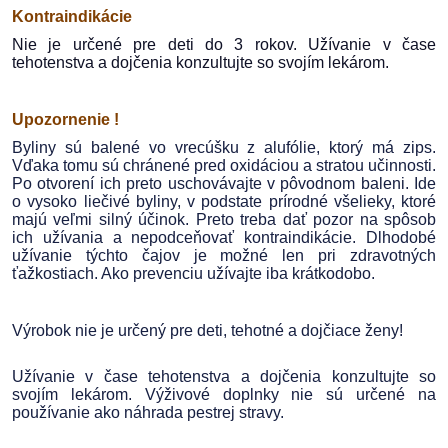
Kontraindikácie
Nie je určené pre deti do 3 rokov. Užívanie v čase
tehotenstva a dojčenia konzultujte so svojím lekárom.
Upozornenie !
Byliny sú balené vo vrecúšku z alufólie, ktorý má zips.
Vďaka tomu sú chránené pred oxidáciou a stratou učinnosti.
Po otvorení ich preto uschovávajte v pôvodnom baleni. Ide
o vysoko liečivé byliny, v podstate prírodné všelieky, ktoré
majú veľmi silný účinok. Preto treba dať pozor na spôsob
ich užívania a nepodceňovať kontraindikácie. Dlhodobé
užívanie týchto čajov je možné len pri zdravotných
ťažkostiach. Ako prevenciu užívajte iba krátkodobo.
Výrobok nie je určený pre deti, tehotné a dojčiace ženy!
Užívanie v čase tehotenstva a dojčenia konzultujte so
svojím lekárom. Výživové doplnky nie sú určené na
používanie ako náhrada pestrej stravy.