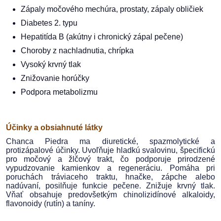
Zápaly močového mechúra, prostaty, zápaly obličiek
Diabetes 2. typu
Hepatitída B (akútny i chronický zápal pečene)
Choroby z nachladnutia, chrípka
Vysoký krvný tlak
Znižovanie horúčky
Podpora metabolizmu
Účinky a obsiahnuté látky
Chanca Piedra ma diuretické, spazmolytické a
protizápalové účinky. Uvoľňuje hladkú svalovinu, špecifickú
pro močový a žlčový trakt, čo podporuje prirodzené
vypudzovanie kamienkov a regeneráciu. Pomáha pri
poruchách tráviaceho traktu, hnačke, zápche alebo
nadúvaní, posilňuje funkcie pečene. Znižuje krvný tlak.
Vňať obsahuje predovšetkým chinolizidínové alkaloidy,
flavonoidy (rutín) a taníny.