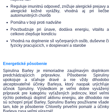
Reguluje imunitnú odpoveď, znižuje alergické prejavy a
alergické kožné vyrážky, vhodná aj pri liečbe
autoimunitných chorôb
Pomáha v boji proti nadváhe
Povzbudzuje pri únave, dodáva energiu, vitalitu a
celkovo zlepšuje kondíciu
Vhodná na doplnenie síl vyčerpaných osôb, duševne či
fyzicky pracujúcich, v dospievaní a starobe
Energetické pôsobenie
Spirulina Barley je mimoriadne zaujímavým doplnkom
predchádzajúcich prípravkov. Pôsobenie Spiruliny
upokojuje a sťahuje dravé a nie vždy dlhodobo
akceptovateľné účinky Barleya, ktorý naopak urýchľuje
účinok Spiruliny. Výsledkom je veľmi dobre vyvážený
prípravok pre kategóriu vyťažených jedincov, ktorí veľmi
rýchlo potrebujú doplniť aktívnu energiu, ale dlhodobo nie
sú schopní prijať Barley. Spirulinu Barley používame všade
tam, kde je pôsobenie Chlorelly priveľmi pomalé a účinky
Barleya zasa veľmi výrazné!