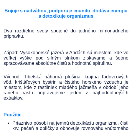
Bojuje s nadváhou, podporuje imunitu, dodáva energiu
a detoxikuje organizmus
Dva rozdielne svety spojené do jedného mimoriadneho
prípravku.
Západ: Vysokohorské jazerá v Andách sú miestom, kde vo
veľkej výške pod silným slnkom získavame a šetrne
spracovávame absolútne čistú a hodnotnú spirulinu.
Východ: Tibetská náhorná plošina, krajina ľadovcových
vôd, krištáľových bystrín a čistého horského vzduchu je
miestom, kde z rastliniek mladého jačmeňa v období jeho
raného rastu pripravujeme jeden z najhodnotnejších
extraktov.
Použitie
Priaznivo pôsobí na jemnú detoxikáciu organizmu, čistí
krv, pečeň a obličky a obnovuje rovnováhu vnútorného