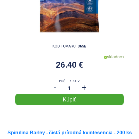
KÓD TOVARU:
365B
skladom
26.40 €
POČET KUSOV:
-
+
Spirulina Barley - čistá prírodná kvintesencia -
200 ks