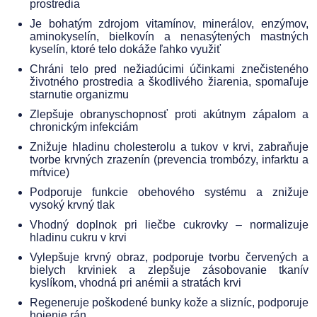
prostredia
Je bohatým zdrojom vitamínov, minerálov, enzýmov,
aminokyselín, bielkovín a nenasýtených mastných
kyselín, ktoré telo dokáže ľahko využiť
Chráni telo pred nežiadúcimi účinkami znečisteného
životného prostredia a škodlivého žiarenia, spomaľuje
starnutie organizmu
Zlepšuje obranyschopnosť proti akútnym zápalom a
chronickým infekciám
Znižuje hladinu cholesterolu a tukov v krvi, zabraňuje
tvorbe krvných zrazenín (prevencia trombózy, infarktu a
mŕtvice)
Podporuje funkcie obehového systému a znižuje
vysoký krvný tlak
Vhodný doplnok pri liečbe cukrovky – normalizuje
hladinu cukru v krvi
Vylepšuje krvný obraz, podporuje tvorbu červených a
bielych krviniek a zlepšuje zásobovanie tkanív
kyslíkom, vhodná pri anémii a stratách krvi
Regeneruje poškodené bunky kože a slizníc, podporuje
hojenie rán