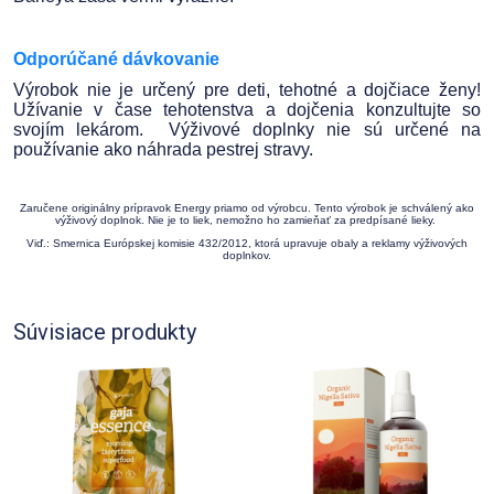
Odporúčané dávkovanie
Výrobok nie je určený pre deti, tehotné a dojčiace ženy!
Užívanie v čase tehotenstva a dojčenia konzultujte so
svojím lekárom. Výživové doplnky nie sú určené na
používanie ako náhrada pestrej stravy.
Zaručene originálny prípravok Energy priamo od výrobcu. Tento výrobok je schválený ako
výživový doplnok. Nie je to liek, nemožno ho zamieňať za predpísané lieky.
Viď.: Smernica Európskej komisie 432/2012, ktorá upravuje obaly a reklamy výživových
doplnkov.
Súvisiace produkty