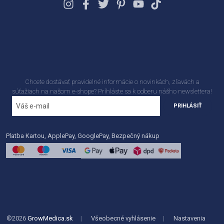
Chcete dostávať pravidelné informácie o novinkách, zľavách a
súťažiach na našom e-shope? Príhláste sa k odberu nášho newslettera!
PRIHLÁSIŤ
Platba Kartou, ApplePay, GooglePay, Bezpečný nákup
©2026
GrowMedica.sk
|
Všeobecné vyhlásenie
|
Nastavenia