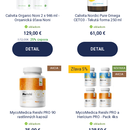
Calivita Organic Noni 2 x 946 ml -
Calivita Nordic Pure Omega
Organická šťava Noni
CETO3 - Tekutá forma 250 ml
skladom
skladom
129,00 €
61,00 €
172,00€
25% úspora
DETAIL
DETAIL
AKCIA
Zľava 5%
NOVINKA
AKCIA
MycoMedica Reishi PRO 90
MycoMedica Reishi PRO a
rastlinných kapsúl
Herícium PRO - Pack 4ks
skladom
skladom