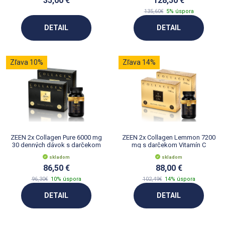
35,00 €
128,50 €
135,60€
5% úspora
DETAIL
DETAIL
Zľava 10%
Zľava 14%
ZEEN 2x Collagen Pure 6000 mg
ZEEN 2x Collagen Lemmon 7200
30 denných dávok s darčekom
mg s darčekom Vitamín C
Viamínom C
skladom
skladom
86,50 €
88,00 €
96,30€
10% úspora
102,49€
14% úspora
DETAIL
DETAIL