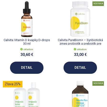
NOVINKA
Calivita Vitamín D kvapky D-drops
Calivita PureBiom+ – Synbiotická
30 ml
zmes probiotík a prebiotík pre
zdravé trávenie
skladom
skladom
30,60 €
33,00 €
DETAIL
DETAIL
Zľava 25%
NOVINKA