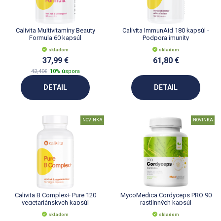
Calivita Multivitamíny Beauty
Calivita ImmunAid 180 kapsúl -
Formula 60 kapsúl
Podpora imunity
skladom
skladom
37,99 €
61,80 €
42,40€
10% úspora
DETAIL
DETAIL
NOVINKA
NOVINKA
Calivita B Complex+ Pure 120
MycoMedica Cordyceps PRO 90
vegetariánskych kapsúl
rastlinných kapsúl
skladom
skladom