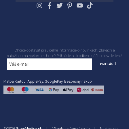
Chcete dostávať pravidelné informácie o novinkách, zľavách a
súťažiach na našom e-shope? Príhláste sa k odberu nášho newslettera!
PRIHLÁSIŤ
Platba Kartou, ApplePay, GooglePay, Bezpečný nákup
©2026
GrowMedica.sk
|
Všeobecné vyhlásenie
|
Nastavenia