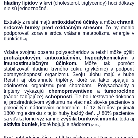
hladiny lipidov v krvi
(cholesterol, triglyceridy) hoci dôkazy
nie sú jednoznačné.
Extrakty z reishi majú
antioxidačné účinky
a môžu
chrániť
srdcové bunky pred oxidačným stresom
, čo by mohlo
podporovať zdravie srdca vrátane metabolizmu energie v
bunkách
.
(4)
Vďaka svojmu obsahu polysacharidov a reishi môže pýšiť
protizápolovým
,
antioxidačným
,
hypoglykemickým
a
imunostimulačným účinkom
. Môže tak pomôcť
stabilizovať hladinu krvného cukru (glykémie) a podporiť
obranyschopnosť organizmu. Svoju úlohu majú v hube
Reishi aj obsiahnuté triptény, ktoré sa takto spájajú s
odolnosťou organizmu proti chorobám. Polysacharidy a
triptény vykazujú
chemopreventívne
a
tumorocídne
(nádor zabíjajúce)
schopnosti
. Tie boli testované dokonca
aj prostredníctvom výskumu na viac než stovke pacientov s
pokročilým nádorovým ochorením. Tí 12 týždňov prijímali
1800 mg extraktu z tejto huby každý deň. U 80% pacientov
sa vďaka tomu významne
zvýšila bunková imunita
, teda aj
aktivita buniek
, ktoré bojujú s nádorom
.
(2, 5-7)
Keď zohľadníme šírku a hĺbku výskumu o Reishi, je jasné,