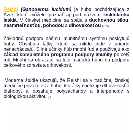
Reishi
(Ganoderma lucidum)
je huba pochádzajúca z
Ázie, ktorú môžete poznať aj pod názvom
lesklokôrka
lesklá
. V čínskej medicíne sa spája s
duchovnou silou
,
nesmrteľnosťou
,
pohodou
a
dlhovekosťou
.
(1,2)
Základnú podporu nášmu imunitnému systému poskytujú
huby. Obsahujú látky, ktoré sa nikde inde v prírode
nenachádzajú. Silné účinky húb mnohí ľudia používajú ako
základ kompletného programu podpory imunity
po celý
rok. Mnohí sa obracajú na túto magickú hubu na podporu
celkového zdravia a dlhovekosti.
Moderné štúdie ukazujú, že Reishi sa v tradičnej čínskej
.
medicíne považuje za hubu, ktorá symbolizuje dlhovekosť a
blahobyt a obsahuje polysacharidy a triterpenoidy s
biologickou aktivitou
(3).