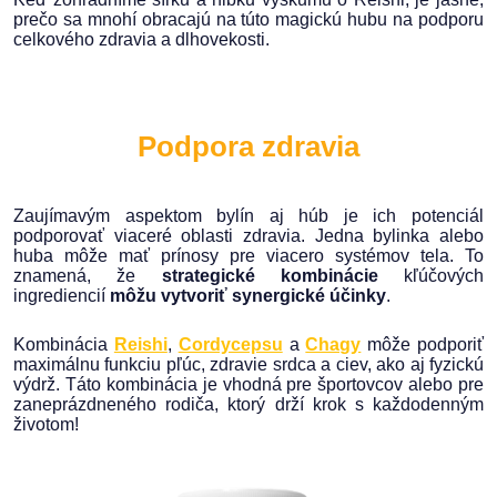
prečo sa mnohí obracajú na túto magickú hubu na podporu
celkového zdravia a dlhovekosti.
Podpora zdravia
Zaujímavým aspektom bylín aj húb je ich potenciál
podporovať viaceré oblasti zdravia. Jedna bylinka alebo
huba môže mať prínosy pre viacero systémov tela. To
znamená, že
s
trategické kombinácie
kľúčových
ingrediencií
môžu vytvoriť synergické účinky
.
Kombinácia
Reishi
,
Cordycepsu
a
Chagy
môže podporiť
maximálnu funkciu pľúc, zdravie srdca a ciev, ako aj fyzickú
výdrž. Táto kombinácia je vhodná pre športovcov alebo pre
zaneprázdneného rodiča, ktorý drží krok s každodenným
životom!