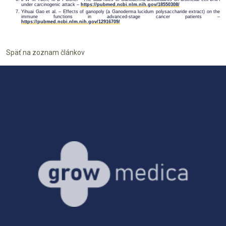
under carcinogenic attack –
https://pubmed.ncbi.nlm.nih.gov/18550308/
Yihuai Gao et al. – Effects of ganopoly (a Ganoderma lucidum polysaccharide extract) on the
immune functions in advanced-stage cancer patients –
https://pubmed.ncbi.nlm.nih.gov/12916709/
Späť na zoznam článkov