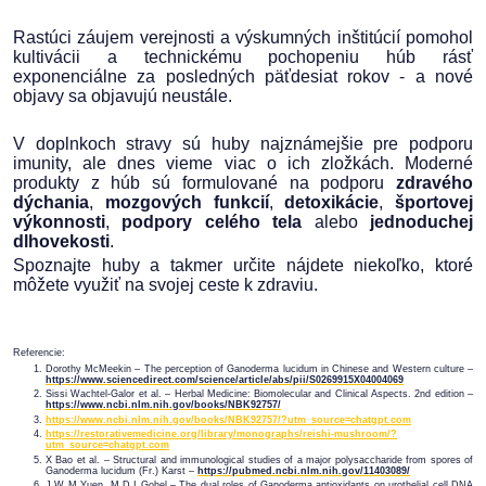
Rastúci záujem verejnosti a výskumných inštitúcií pomohol
kultivácii a technickému pochopeniu húb rásť
exponenciálne za posledných päťdesiat rokov - a nové
objavy sa objavujú neustále.
V doplnkoch stravy sú huby najznámejšie pre podporu
imunity, ale dnes vieme viac o ich zložkách. Moderné
produkty z húb sú formulované na podporu
zdravého
dýchania
,
mozgových funkcií
,
detoxikácie
,
športovej
výkonnosti
,
podpory celého tela
alebo
jednoduchej
dlhovekosti
.
Spoznajte huby a takmer určite nájdete niekoľko, ktoré
môžete využiť na svojej ceste k zdraviu.
Referencie:
Dorothy McMeekin – The perception of Ganoderma lucidum in Chinese and Western culture –
https://www.sciencedirect.com/science/article/abs/pii/S0269915X04004069
Sissi Wachtel-Galor et al. – Herbal Medicine: Biomolecular and Clinical Aspects. 2nd edition –
https://www.ncbi.nlm.nih.gov/books/NBK92757/
https://www.ncbi.nlm.nih.gov/books/NBK92757/?utm_source=chatgpt.com
https://restorativemedicine.org/library/monographs/reishi-mushroom/?
utm_source=chatgpt.com
X Bao et al. – Structural and immunological studies of a major polysaccharide from spores of
Ganoderma lucidum (Fr.) Karst –
https://pubmed.ncbi.nlm.nih.gov/11403089/
J W M Yuen, M D I Gohel – The dual roles of Ganoderma antioxidants on urothelial cell DNA