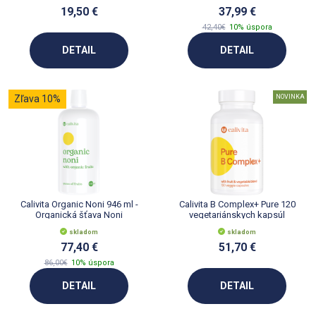
19,50 €
37,99 €
42,40€
10% úspora
DETAIL
DETAIL
Zľava 10%
NOVINKA
Calivita Organic Noni 946 ml -
Calivita B Complex+ Pure 120
Organická šťava Noni
vegetariánskych kapsúl
skladom
skladom
77,40 €
51,70 €
86,00€
10% úspora
DETAIL
DETAIL