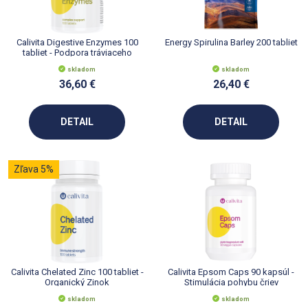
Calivita Digestive Enzymes 100
Energy Spirulina Barley 200 tabliet
tabliet - Podpora tráviaceho
systému
skladom
skladom
36,60 €
26,40 €
DETAIL
DETAIL
Zľava 5%
Calivita Chelated Zinc 100 tabliet -
Calivita Epsom Caps 90 kapsúl -
Organický Zinok
Stimulácia pohybu čriev
skladom
skladom