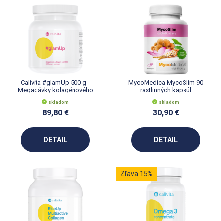
Calivita #glamUp 500 g -
MycoMedica MycoSlim 90
Megadávky kolagénového
rastlinných kapsúl
nápoja
skladom
skladom
89,80 €
30,90 €
DETAIL
DETAIL
Zľava 15%