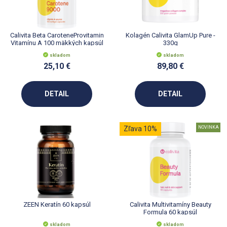
Calivita Beta CaroteneProvitamin
Kolagén Calivita GlamUp Pure -
Vitamínu A 100 mäkkých kapsúl
330g
skladom
skladom
25,10 €
89,80 €
DETAIL
DETAIL
Zľava 10%
NOVINKA
ZEEN Keratín 60 kapsúl
Calivita Multivitamíny Beauty
Formula 60 kapsúl
skladom
skladom