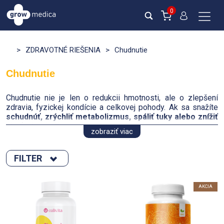
0
>
ZDRAVOTNÉ RIEŠENIA
>
Chudnutie
Chudnutie
Chudnutie nie je len o redukcii hmotnosti, ale o zlepšení
zdravia, fyzickej kondície a celkovej pohody. Ak sa snažíte
schudnúť, zrýchliť metabolizmus, spáliť tuky alebo znížiť
chuť do jedla
, správna kombinácia výživy, pohybu a
zobraziť viac
doplnkov stravy vám môže pomôcť dosiahnuť želané
výsledky.
FILTER
Zoradiť podľa :
Ako efektívne schudnúť?
AKCIA
Kalorický deficit
– Chudnutie je založené na tom, že
novinka
telo spotrebuje viac energie, ako prijíma.
Výpredaj
Novinka
Zníženie kalorického príjmu a pravidelná fyzická