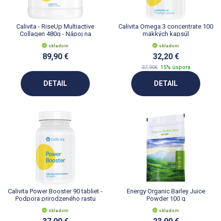
Calivita - RiseUp Multiactive
Calivita Omega 3 concentrate 100
Collagen 480g - Nápoj na
mäkkých kapsúl
ochranu kĺbov
skladom
skladom
89,90 €
32,20 €
37,90€
15% úspora
DETAIL
DETAIL
Calivita Power Booster 90 tabliet -
Energy Organic Barley Juice
Podpora prirodzeného rastu
Powder 100 g
skladom
skladom